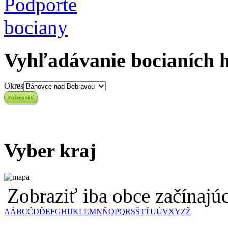
Vyhľadávanie bocianích 
Okres
Vyber kraj
Zobraziť iba obce začínaj
A
Á
B
C
Č
D
Ď
E
F
G
H
I
J
K
L
Ľ
M
N
Ň
O
P
Q
R
S
Š
T
Ť
U
Ú
V
X
Y
Z
Ž