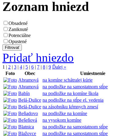
Zoznam hniezd
Obsadené
Zaniknuté
Potenciálne
Opustené
Pridať hniezdo
1
|
2
|
3
|
4
|
5
|
6
|
7
|
8
|
9
Ďalej »
Foto
Obec
Umiestnenie
Abramová
na komíne schátralej kúrie
Abramová
na podložke na samostatnom stĺpe
Babín
na podložke na komíne škola
Belá-Dulice
na podložke na stĺpe el. vedenia
Belá-Dulice
na zásobníku kŕmnych zmesí
Beňadovo
na podložke na komíne
Bešeňová
na vysokom komíne
Blatnica
na podložke na samostatnom stĺpe
Blažovce
na podložke na samostatnom stĺpe