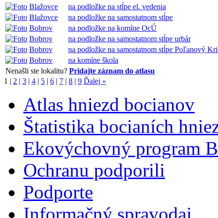
Blažovce
na podložke na stĺpe el. vedenia
Blažovce
na podložke na samostatnom stĺpe
Bobrov
na podložke na komíne OcÚ
Bobrov
na podložke na samostatnom stĺpe urbár
Bobrov
na podložke na samostatnom stĺpe Poľanový Kr
Bobrov
na komíne škola
Nenašli ste lokalitu?
Pridajte záznam do atlasu
1
|
2
|
3
|
4
|
5
|
6
|
7
|
8
|
9
Ďalej »
Atlas hniezd bocianov
Štatistika bocianích hnie
Ekovýchovný program B
Ochranu podporili
Podporte
Informačný spravodaj