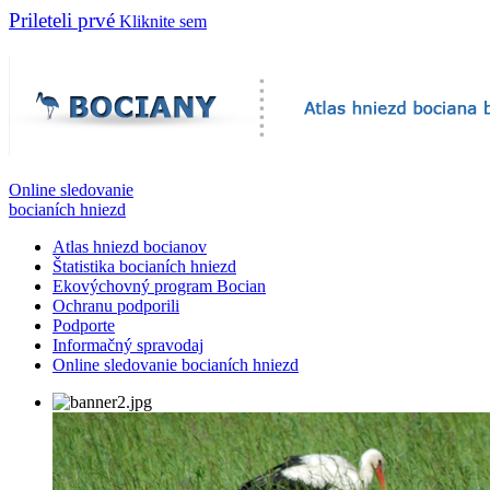
Prileteli prvé
Kliknite sem
Online sledovanie
bocianích hniezd
Atlas hniezd bocianov
Štatistika bocianích hniezd
Ekovýchovný program Bocian
Ochranu podporili
Podporte
Informačný spravodaj
Online sledovanie bocianích hniezd