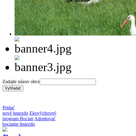
Zadajte názov obce
Pridať
nové hniezdo
Ekovýchovný
program Bocian
Adoptovať
bocianie hniezdo