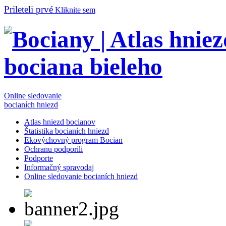
Prileteli prvé
Kliknite sem
Online sledovanie
bocianích hniezd
Atlas hniezd bocianov
Štatistika bocianích hniezd
Ekovýchovný program Bocian
Ochranu podporili
Podporte
Informačný spravodaj
Online sledovanie bocianích hniezd