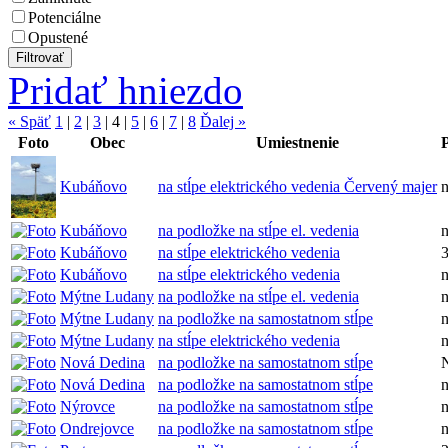
Potenciálne
Opustené
Pridať hniezdo
« Späť
1
|
2
|
3
|
4
|
5
|
6
|
7
|
8
Ďalej »
Foto
Obec
Umiestnenie
Kubáňovo
na stĺpe elektrického vedenia Červený majer
Kubáňovo
na podložke na stĺpe el. vedenia
Kubáňovo
na stĺpe elektrického vedenia
Kubáňovo
na stĺpe elektrického vedenia
Mýtne Ludany
na podložke na stĺpe el. vedenia
Mýtne Ludany
na podložke na samostatnom stĺpe
Mýtne Ludany
na stĺpe elektrického vedenia
Nová Dedina
na podložke na samostatnom stĺpe
Nová Dedina
na podložke na samostatnom stĺpe
Nýrovce
na podložke na samostatnom stĺpe
Ondrejovce
na podložke na samostatnom stĺpe