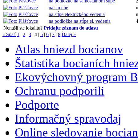
Pastovce
na podložke na samostatnom stĺpe
Plášťovce
na streche
Plášťovce
na stĺpe elektrického vedenia
Plášťovce
na podložke na stĺpe el. vedenia
Nenašli ste lokalitu?
Pridajte záznam do atlasu
« Späť
1
|
2
|
3
|
4
|
5
|
6
|
7
|
8
Ďalej »
Atlas hniezd bocianov
Štatistika bocianích hnie
Ekovýchovný program B
Ochranu podporili
Podporte
Informačný spravodaj
Online sledovanie bocian