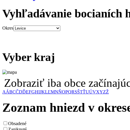
Vyhľadávanie bocianích 
Okres
Vyber kraj
Zobraziť iba obce začínaj
A
Á
B
C
Č
D
Ď
E
F
G
H
I
J
K
L
Ľ
M
N
Ň
O
P
Q
R
S
Š
T
Ť
U
Ú
V
X
Y
Z
Ž
Zoznam hniezd v okrese
Obsadené
Zaniknuté