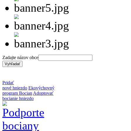
Zadajte názov obce
Pridať
nové hniezdo
Ekovýchovný
program Bocian
Adoptovať
bocianie hniezdo