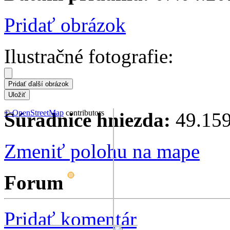
Pridať obrázok
Ilustračné fotografie:
+
©
−
OpenStreetMap
contributors
Súradnice hniezda:
49.159
Zmeniť polohu na mape
Forum
Pridať komentár