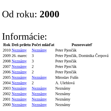
Od roku:
2000
Informácie:
Rok
Deň príletu
Počet mláďat
Pozorovateľ
2010
Neznámy
Neznámy
Peter Pjenčák
2009
26. marec
3
Peter Pjenčák, Dominika Čerpová
2008
Neznámy
3
Peter Pjenčák
2007
Neznámy
2
Peter Pjen?ák
2006
Neznámy
2
Peter Pjenčák
2005
Neznámy
Neznámy
Miroslav Fulín
2004
Neznámy
2
A. Ulehlová
2003
Neznámy
Neznámy
Neznámy
2002
Neznámy
Neznámy
Neznámy
2001
Neznámy
Neznámy
Neznámy
2000
Neznámy
Neznámy
Neznámy