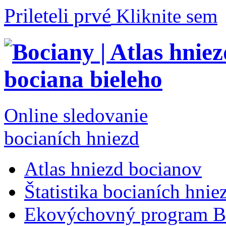
Prileteli prvé
Kliknite sem
Online sledovanie
bocianích hniezd
Atlas hniezd bocianov
Štatistika bocianích hnie
Ekovýchovný program B