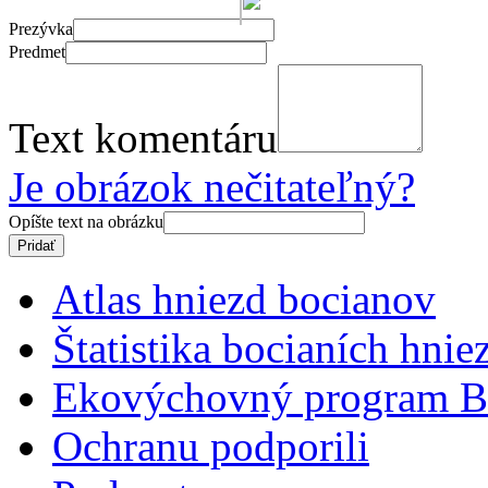
Prezývka
Predmet
Text komentáru
Je obrázok nečitateľný?
Opíšte text na obrázku
Atlas hniezd bocianov
Štatistika bocianích hnie
Ekovýchovný program B
Ochranu podporili