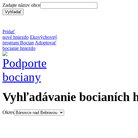
Zadajte názov obce
Pridať
nové hniezdo
Ekovýchovný
program Bocian
Adoptovať
bocianie hniezdo
Vyhľadávanie bocianích 
Okres