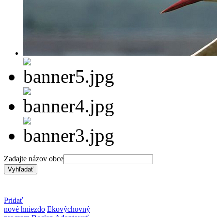
Zadajte názov obce
Pridať
nové hniezdo
Ekovýchovný