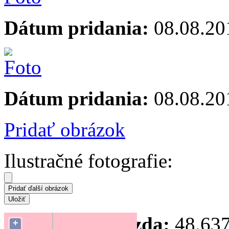
Dátum pridania:
08.08.20
Dátum pridania:
08.08.20
Pridať obrázok
Ilustračné fotografie:
Súradnice hniezda:
48.637
+