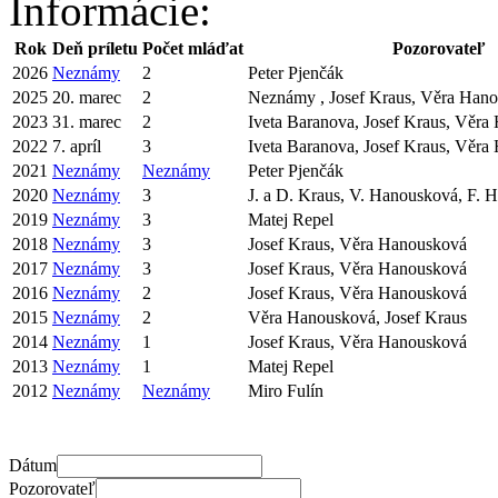
Informácie:
Rok
Deň príletu
Počet mláďat
Pozorovateľ
2026
Neznámy
2
Peter Pjenčák
2025
20. marec
2
Neznámy , Josef Kraus, Věra Han
2023
31. marec
2
Iveta Baranova, Josef Kraus, Věr
2022
7. apríl
3
Iveta Baranova, Josef Kraus, Věr
2021
Neznámy
Neznámy
Peter Pjenčák
2020
Neznámy
3
J. a D. Kraus, V. Hanousková, F. 
2019
Neznámy
3
Matej Repel
2018
Neznámy
3
Josef Kraus, Věra Hanousková
2017
Neznámy
3
Josef Kraus, Věra Hanousková
2016
Neznámy
2
Josef Kraus, Věra Hanousková
2015
Neznámy
2
Věra Hanousková, Josef Kraus
2014
Neznámy
1
Josef Kraus, Věra Hanousková
2013
Neznámy
1
Matej Repel
2012
Neznámy
Neznámy
Miro Fulín
Dátum
Pozorovateľ