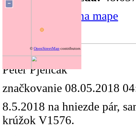
−
Zmeniť polohu na mape
Forum
©
OpenStreetMap
contributors
autor:
Peter Pjenčák
značkovanie
08.05.2018 04
8.5.2018 na hniezde pár, s
krúžok V1576.