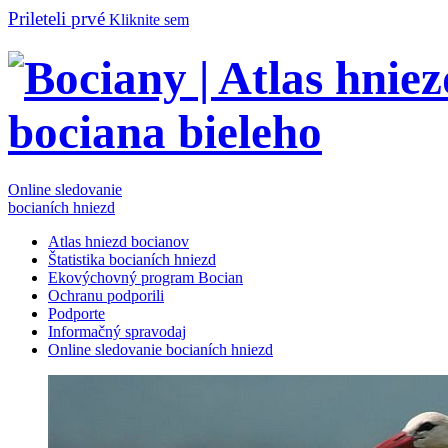
Prileteli prvé
Kliknite sem
Online sledovanie
bocianích hniezd
Atlas hniezd bocianov
Štatistika bocianích hniezd
Ekovýchovný program Bocian
Ochranu podporili
Podporte
Informačný spravodaj
Online sledovanie bocianích hniezd