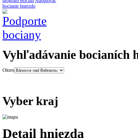
program Bocian
Adoptovať
bocianie hniezdo
Vyhľadávanie bocianích 
Okres
Vyber kraj
Detail hniezda