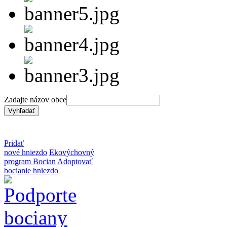
Zadajte názov obce
Pridať
nové hniezdo
Ekovýchovný
program Bocian
Adoptovať
bocianie hniezdo