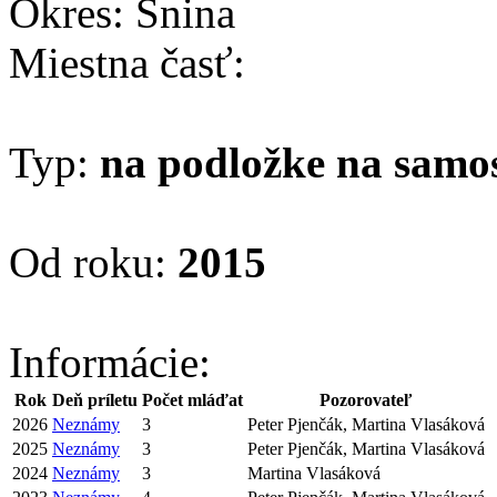
Okres: Snina
Miestna časť:
Typ:
na podložke na samo
Od roku:
2015
Informácie:
Rok
Deň príletu
Počet mláďat
Pozorovateľ
2026
Neznámy
3
Peter Pjenčák, Martina Vlasáková
2025
Neznámy
3
Peter Pjenčák, Martina Vlasáková
2024
Neznámy
3
Martina Vlasáková