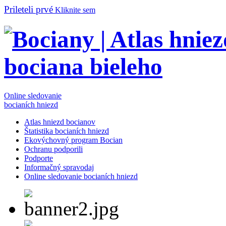
Prileteli prvé
Kliknite sem
Online sledovanie
bocianích hniezd
Atlas hniezd bocianov
Štatistika bocianích hniezd
Ekovýchovný program Bocian
Ochranu podporili
Podporte
Informačný spravodaj
Online sledovanie bocianích hniezd