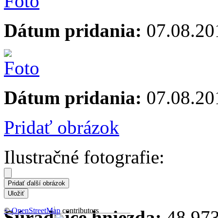
Dátum pridania:
07.08.20
Dátum pridania:
07.08.20
Pridať obrázok
Ilustračné fotografie:
+
©
−
OpenStreetMap
contributors
Súradnice hniezda:
48.973