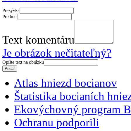
Prezývka
Predmet
Text komentáru
Je obrázok nečitateľný?
Opíšte text na obrázku
Atlas hniezd bocianov
Štatistika bocianích hnie
Ekovýchovný program B
Ochranu podporili