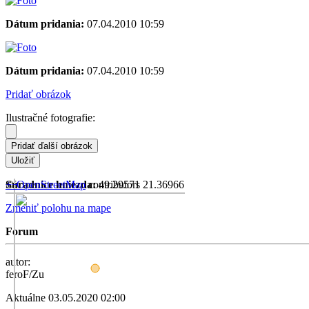
Dátum pridania:
07.04.2010 10:59
Dátum pridania:
07.04.2010 10:59
Pridať obrázok
Ilustračné fotografie:
+
©
Súradnice hniezda:
−
OpenStreetMap
contributors
49.29571 21.36966
Zmeniť polohu na mape
Forum
autor:
feroF/Zu
Aktuálne
03.05.2020 02:00