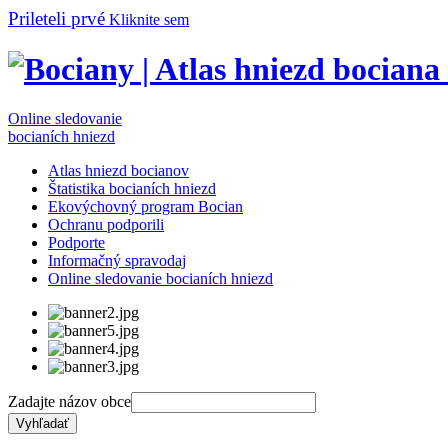
Prileteli prvé
Kliknite sem
Online sledovanie
bocianích hniezd
Atlas hniezd bocianov
Štatistika bocianích hniezd
Ekovýchovný program Bocian
Ochranu podporili
Podporte
Informačný spravodaj
Online sledovanie bocianích hniezd
Zadajte názov obce