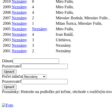
2010
Neznámy
0
Miro Fulín,
2009
Neznámy
4
Miro Fulín,
2008
Neznámy
4
Miro Fulín,
2007
Neznámy
2
Miroslav Bodnár, Miroslav Fulín ,
2006
Neznámy
1
Milan Šurica, Miroslav Fulín,
2005
Neznámy
Neznámy
Miro Fulín,
2004
Neznámy
4
Ivan Baláž,
2003
Neznámy
3
Ulehlova,
2002
Neznámy
3
Neznámy
2001
Neznámy
2
Neznámy
Dátum
Pozorovateľ
Počet mláďat
Pozorovateľ
Poznámky: Hniezdo na podložke pri krčme, obchode s rozličným tova