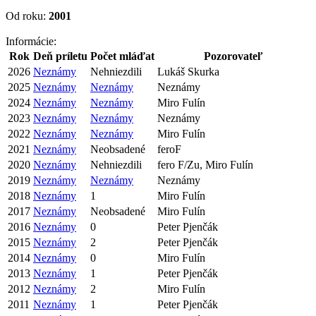
Od roku:
2001
Informácie:
Rok
Deň príletu
Počet mláďat
Pozorovateľ
2026
Neznámy
Nehniezdili
Lukáš Skurka
2025
Neznámy
Neznámy
Neznámy
2024
Neznámy
Neznámy
Miro Fulín
2023
Neznámy
Neznámy
Neznámy
2022
Neznámy
Neznámy
Miro Fulín
2021
Neznámy
Neobsadené
feroF
2020
Neznámy
Nehniezdili
fero F/Zu, Miro Fulín
2019
Neznámy
Neznámy
Neznámy
2018
Neznámy
1
Miro Fulín
2017
Neznámy
Neobsadené
Miro Fulín
2016
Neznámy
0
Peter Pjenčák
2015
Neznámy
2
Peter Pjenčák
2014
Neznámy
0
Miro Fulín
2013
Neznámy
1
Peter Pjenčák
2012
Neznámy
2
Miro Fulín
2011
Neznámy
1
Peter Pjenčák