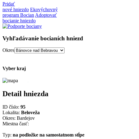
Pridať
nové hniezdo
Ekovýchovný
program Bocian
Adoptovať
bocianie hniezdo
Vyhľadávanie bocianích hniezd
Okres
Vyber kraj
Detail hniezda
ID číslo:
95
Lokalita:
Beloveža
Okres: Bardejov
Miestna časť:
Typ:
na podložke na samostatnom stĺpe