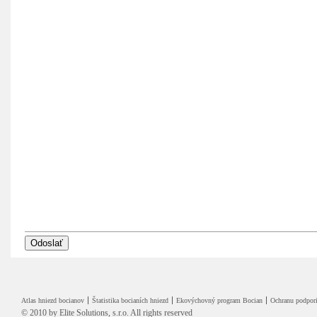
Atlas hniezd bocianov
Štatistika bocianích hniezd
Ekovýchovný program Bocian
Ochranu podpori
© 2010 by
Elite Solutions, s.r.o.
All rights reserved