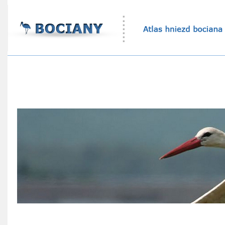
Atlas hniezd bocianov
Štatistika bocianích hniezd
Ekovýchovný program
Online sledovanie bocianích hniezd