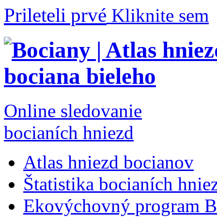
Prileteli prvé
Kliknite sem
Online sledovanie
bocianích hniezd
Atlas hniezd bocianov
Štatistika bocianích hnie
Ekovýchovný program B