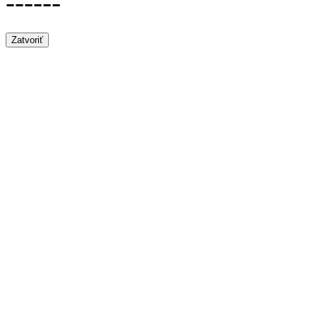
------