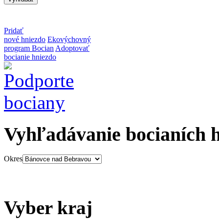
Pridať
nové hniezdo
Ekovýchovný
program Bocian
Adoptovať
bocianie hniezdo
Vyhľadávanie bocianích 
Okres
Vyber kraj