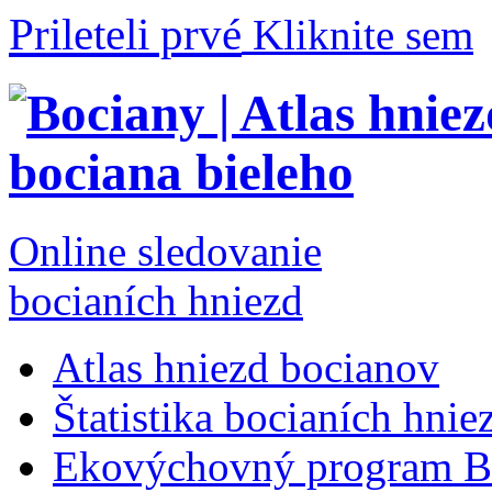
Prileteli prvé
Kliknite sem
Online sledovanie
bocianích hniezd
Atlas hniezd bocianov
Štatistika bocianích hnie
Ekovýchovný program B