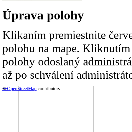
Úprava polohy
Klikaním premiestnite červ
polohu na mape. Kliknutím 
polohy odoslaný administrá
až po schválení administrát
+
©
−
OpenStreetMap
contributors