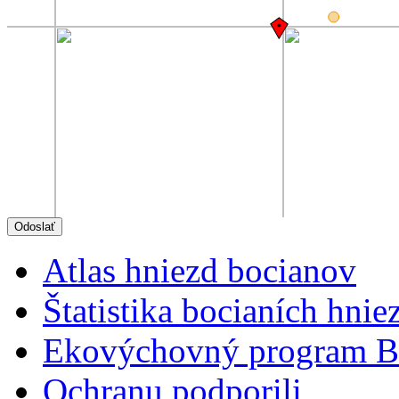
Atlas hniezd bocianov
Štatistika bocianích hnie
Ekovýchovný program B
Ochranu podporili