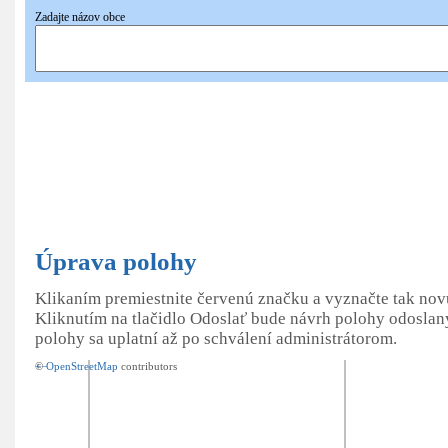
Zadajte názov obce
Pridať
nové hniezdo
Úprava polohy
Klikaním premiestnite červenú značku a vyznačte tak no
Kliknutím na tlačidlo Odoslať bude návrh polohy odoslan
polohy sa uplatní až po schválení administrátorom.
+
©
−
OpenStreetMap
contributors