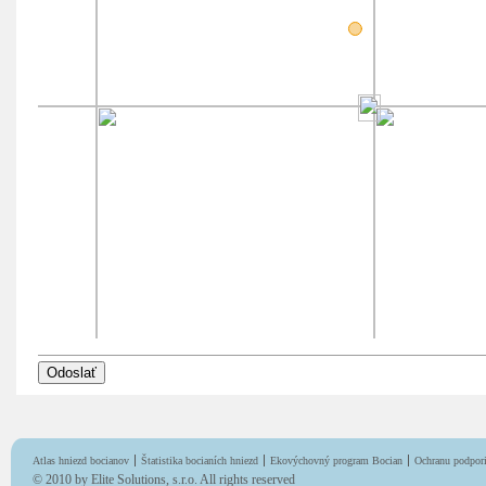
Atlas hniezd bocianov
Štatistika bocianích hniezd
Ekovýchovný program Bocian
Ochranu podpori
© 2010 by
Elite Solutions, s.r.o.
All rights reserved