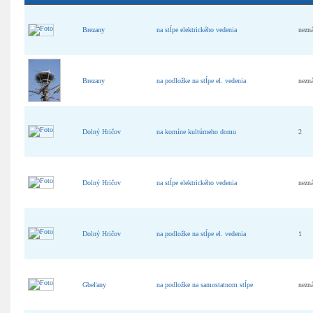
Brezany
na stĺpe elektrického vedenia
nezn
Brezany
na podložke na stĺpe el. vedenia
nezn
Dolný Hričov
na komíne kultúrneho domu
2
Dolný Hričov
na stĺpe elektrického vedenia
nezn
Dolný Hričov
na podložke na stĺpe el. vedenia
1
Gbeľany
na podložke na samostatnom stĺpe
nezn