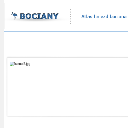
Atlas hniezd bocianov
Štatistika bocianích hniezd
Ekovýchovný program
Online sledovanie bocianích hniezd