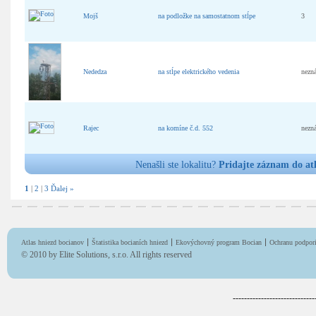
Mojš
na podložke na samostatnom stĺpe
3
Nededza
na stĺpe elektrického vedenia
nezn
Rajec
na komíne č.d. 552
nezn
Nenašli ste lokalitu?
Pridajte záznam do at
1
|
2
|
3
Ďalej »
Atlas hniezd bocianov
Štatistika bocianích hniezd
Ekovýchovný program Bocian
Ochranu podpori
© 2010 by
Elite Solutions, s.r.o.
All rights reserved
-----------------------------