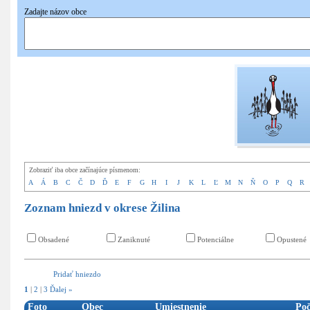
Zadajte názov obce
Pridať
nové hniezdo
Zobraziť iba obce začínajúce písmenom:
A
Á
B
C
Č
D
Ď
E
F
G
H
I
J
K
L
Ľ
M
N
Ň
O
P
Q
R
Zoznam hniezd v okrese Žilina
Obsadené
Zaniknuté
Potenciálne
Opustené
Pridať hniezdo
1
|
2
|
3
Ďalej »
Foto
Obec
Umiestnenie
Poč