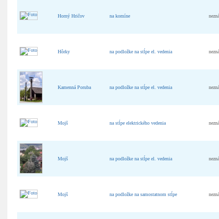
Horný Hričov
na komíne
nezn
Hôrky
na podložke na stĺpe el. vedenia
nezn
Kamenná Poruba
na podložke na stĺpe el. vedenia
nezn
Mojš
na stĺpe elektrického vedenia
nezn
Mojš
na podložke na stĺpe el. vedenia
nezn
Mojš
na podložke na samostatnom stĺpe
nezn