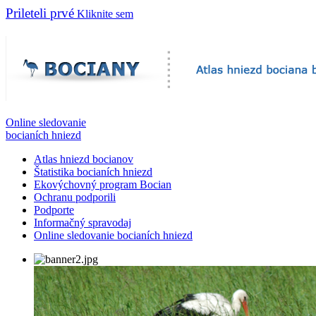
Prileteli prvé
Kliknite sem
Online sledovanie
bocianích hniezd
Atlas hniezd bocianov
Štatistika bocianích hniezd
Ekovýchovný program Bocian
Ochranu podporili
Podporte
Informačný spravodaj
Online sledovanie bocianích hniezd