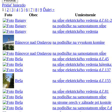
Pridať hniezdo
1
|
2
|
3
|
4
|
5
|
6
|
7
|
8
|
9
Ďalej »
Foto
Obec
Umiestnenie
Bajany
na stĺpe elektrického vedenia d.č.61-2
Bajany
na podložke na samostatnom stĺpe
Bajany
na stĺpe elektrického vedenia
Bánovce nad Ondavou
na podložke na vysokom komíne
Bánovce nad Ondavou
na podložke na samostatnom stĺpe
Beša
na stĺpe elektrického vedenia d.č.45
Beša
na stĺpe elektrického vedenia hájenk
Beša
na stĺpe elektrického vedenia d.č.137
Beša
na stĺpe elektrického vedenia d.č.155
Beša
na stĺpe elektrického vedenia d.č.81
Beša
na podložke na samostatnom stĺpe
Beša
na strome orech v záhrade pri kostole
Beša
na podložke na samostatnom stĺpe č.d