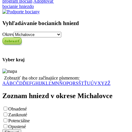
program Bocian
Adoptovať
bocianie hniezdo
Vyhľadávanie bocianích hniezd
Okres
Vyber kraj
Zobraziť iba obce začínajúce písmenom:
A
Á
B
C
Č
D
Ď
E
F
G
H
I
J
K
L
Ľ
M
N
Ň
O
P
Q
R
S
Š
T
Ť
U
Ú
V
X
Y
Z
Ž
Zoznam hniezd v okrese Michalovce
Obsadené
Zaniknuté
Potenciálne
Opustené