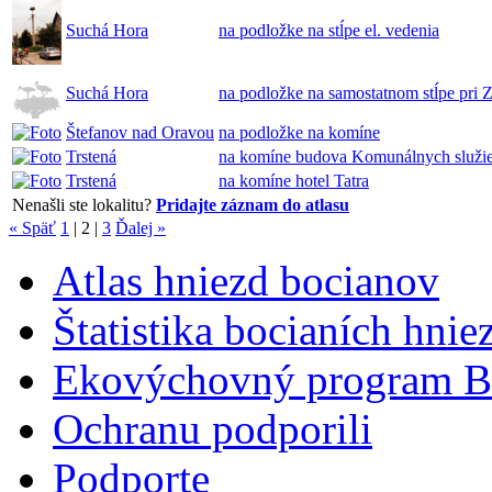
Suchá Hora
na podložke na stĺpe el. vedenia
Suchá Hora
na podložke na samostatnom stĺpe pri 
Štefanov nad Oravou
na podložke na komíne
Trstená
na komíne budova Komunálnych služi
Trstená
na komíne hotel Tatra
Nenašli ste lokalitu?
Pridajte záznam do atlasu
« Späť
1
|
2
|
3
Ďalej »
Atlas hniezd bocianov
Štatistika bocianích hnie
Ekovýchovný program B
Ochranu podporili
Podporte