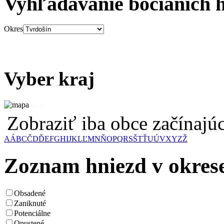
Vyhľadávanie bocianích 
Okres
Vyber kraj
Zobraziť iba obce začínaj
A
Á
B
C
Č
D
Ď
E
F
G
H
I
J
K
L
Ľ
M
N
Ň
O
P
Q
R
S
Š
T
Ť
U
Ú
V
X
Y
Z
Ž
Zoznam hniezd v okres
Obsadené
Zaniknuté
Potenciálne
Opustené