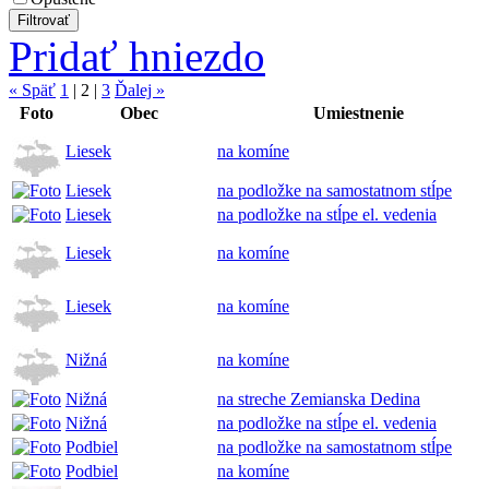
Pridať hniezdo
« Späť
1
|
2
|
3
Ďalej »
Foto
Obec
Umiestnenie
Liesek
na komíne
Liesek
na podložke na samostatnom stĺpe
Liesek
na podložke na stĺpe el. vedenia
Liesek
na komíne
Liesek
na komíne
Nižná
na komíne
Nižná
na streche Zemianska Dedina
Nižná
na podložke na stĺpe el. vedenia
Podbiel
na podložke na samostatnom stĺpe
Podbiel
na komíne