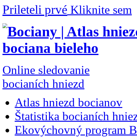
Prileteli prvé
Kliknite sem
Online sledovanie
bocianích hniezd
Atlas hniezd bocianov
Štatistika bocianích hnie
Ekovýchovný program B