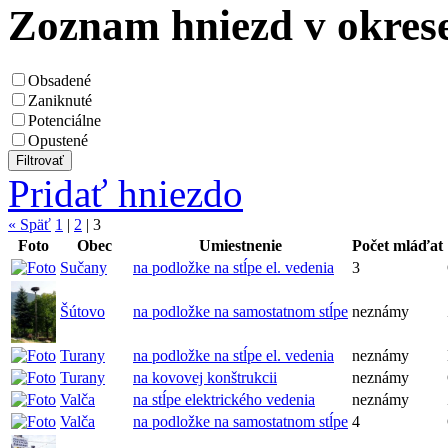
Zoznam hniezd v okres
Obsadené
Zaniknuté
Potenciálne
Opustené
Pridať hniezdo
« Späť
1
|
2
|
3
Foto
Obec
Umiestnenie
Počet mláďat
Sučany
na podložke na stĺpe el. vedenia
3
Šútovo
na podložke na samostatnom stĺpe
neznámy
Turany
na podložke na stĺpe el. vedenia
neznámy
Turany
na kovovej konštrukcii
neznámy
Valča
na stĺpe elektrického vedenia
neznámy
Valča
na podložke na samostatnom stĺpe
4