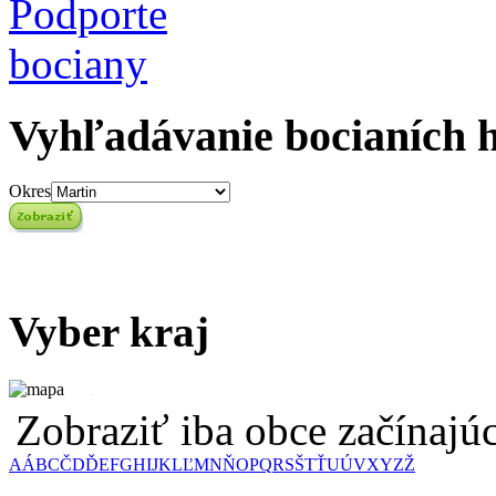
Vyhľadávanie bocianích 
Okres
Vyber kraj
Zobraziť iba obce začínaj
A
Á
B
C
Č
D
Ď
E
F
G
H
I
J
K
L
Ľ
M
N
Ň
O
P
Q
R
S
Š
T
Ť
U
Ú
V
X
Y
Z
Ž