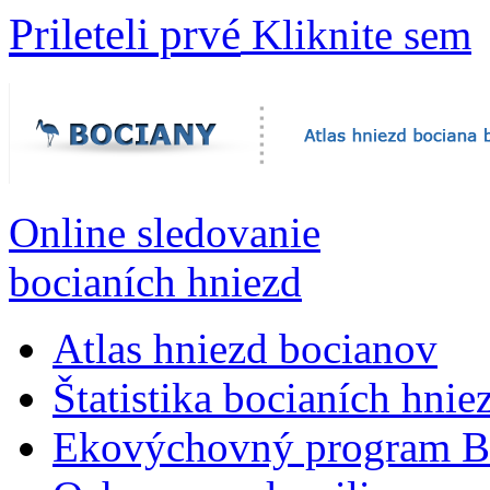
Prileteli prvé
Kliknite sem
Online sledovanie
bocianích hniezd
Atlas hniezd bocianov
Štatistika bocianích hnie
Ekovýchovný program B