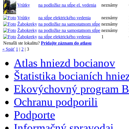
Vrútky
na podložke na stĺpe el. vedenia
neznámy
Vrútky
na stĺpe elektrického vedenia
neznámy
Žabokreky
na podložke na samostatnom stĺpe
neznámy
Žabokreky
na podložke na samostatnom stĺpe
neznámy
Žabokreky
na stĺpe elektrického vedenia
1
Nenašli ste lokalitu?
Pridajte záznam do atlasu
« Späť
1
|
2
|
3
Atlas hniezd bocianov
Štatistika bocianích hnie
Ekovýchovný program B
Ochranu podporili
Podporte
Informačný spravodaj