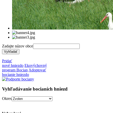
Zadajte názov obce
Pridať
nové hniezdo
Ekovýchovný
program Bocian
Adoptovať
bocianie hniezdo
Vyhľadávanie bocianích hniezd
Okres