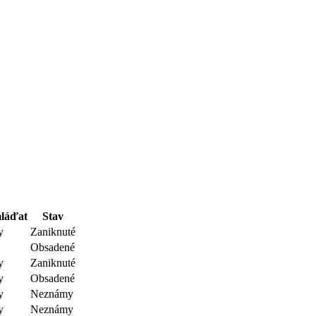
mláďat
Stav
y
Zaniknuté
Obsadené
y
Zaniknuté
y
Obsadené
y
Neznámy
y
Neznámy