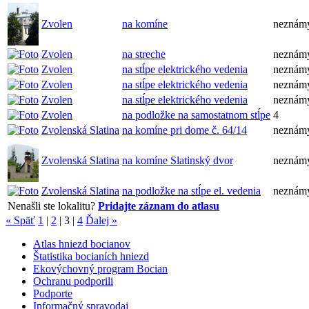
Zvolen
na komíne
neznám
Zvolen
na streche
neznám
Zvolen
na stĺpe elektrického vedenia
neznám
Zvolen
na stĺpe elektrického vedenia
neznám
Zvolen
na stĺpe elektrického vedenia
neznám
Zvolen
na podložke na samostatnom stĺpe
4
Zvolenská Slatina
na komíne pri dome č. 64/14
neznám
Zvolenská Slatina
na komíne Slatinský dvor
neznám
Zvolenská Slatina
na podložke na stĺpe el. vedenia
neznám
Nenašli ste lokalitu?
Pridajte záznam do atlasu
« Späť
1
|
2
|
3
|
4
Ďalej »
Atlas hniezd bocianov
Štatistika bocianích hniezd
Ekovýchovný program Bocian
Ochranu podporili
Podporte
Informačný spravodaj