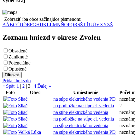
Vyber kraj
Zobraziť iba obce začínajúce písmenom:
A
Á
B
C
Č
D
Ď
E
F
G
H
I
J
K
L
Ľ
M
N
Ň
O
P
Q
R
S
Š
T
Ť
U
Ú
V
X
Y
Z
Ž
Zoznam hniezd v okrese Zvolen
Obsadené
Zaniknuté
Potenciálne
Opustené
Pridať hniezdo
« Späť
1
|
2
|
3
|
4
Ďalej »
Foto
Obec
Umiestnenie
Počet 
Sliač
na stĺpe elektrického vedenia PD
neznám
Sliač
na podložke na stĺpe el. vedenia
2
Sliač
na stĺpe elektrického vedenia
neznám
Sliač
na podložke na stĺpe el. vedenia
neznám
Sliač
na stĺpe elektrického vedenia
neznám
Veľká Lúka
na stĺpe elektrického vedenia PD
neznám