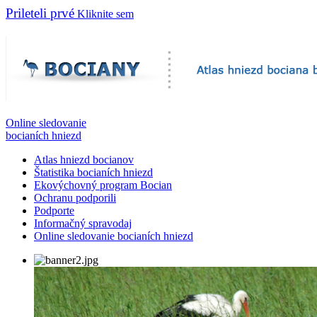
Prileteli prvé
Kliknite sem
Online sledovanie
bocianích hniezd
Atlas hniezd bocianov
Štatistika bocianích hniezd
Ekovýchovný program Bocian
Ochranu podporili
Podporte
Informačný spravodaj
Online sledovanie bocianích hniezd