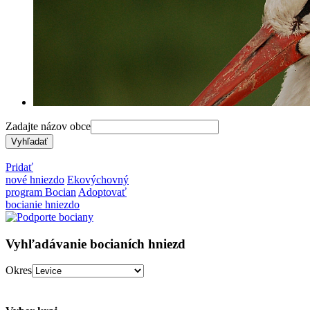
Zadajte názov obce
Pridať
nové hniezdo
Ekovýchovný
program Bocian
Adoptovať
bocianie hniezdo
Vyhľadávanie bocianích hniezd
Okres