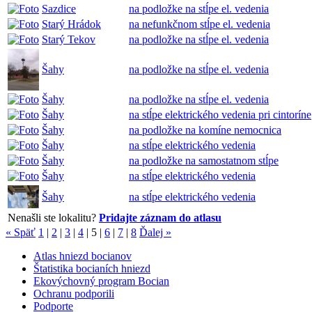
Sazdice
na podložke na stĺpe el. vedenia
Starý Hrádok
na nefunkčnom stĺpe el. vedenia
Starý Tekov
na podložke na stĺpe el. vedenia
Šahy
na podložke na stĺpe el. vedenia
Šahy
na podložke na stĺpe el. vedenia
Šahy
na stĺpe elektrického vedenia pri cintoríne
Šahy
na podložke na komíne nemocnica
Šahy
na stĺpe elektrického vedenia
Šahy
na podložke na samostatnom stĺpe
Šahy
na stĺpe elektrického vedenia
Šahy
na stĺpe elektrického vedenia
Nenašli ste lokalitu?
Pridajte záznam do atlasu
« Späť
1
|
2
|
3
|
4
|
5
|
6
|
7
|
8
Ďalej »
Atlas hniezd bocianov
Štatistika bocianích hniezd
Ekovýchovný program Bocian
Ochranu podporili
Podporte