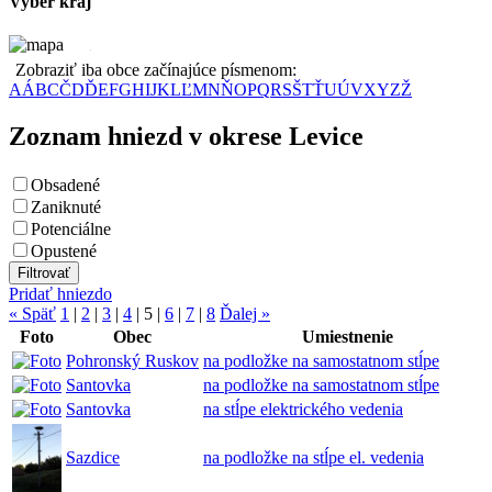
Vyber kraj
Zobraziť iba obce začínajúce písmenom:
A
Á
B
C
Č
D
Ď
E
F
G
H
I
J
K
L
Ľ
M
N
Ň
O
P
Q
R
S
Š
T
Ť
U
Ú
V
X
Y
Z
Ž
Zoznam hniezd v okrese Levice
Obsadené
Zaniknuté
Potenciálne
Opustené
Pridať hniezdo
« Späť
1
|
2
|
3
|
4
|
5
|
6
|
7
|
8
Ďalej »
Foto
Obec
Umiestnenie
Pohronský Ruskov
na podložke na samostatnom stĺpe
Santovka
na podložke na samostatnom stĺpe
Santovka
na stĺpe elektrického vedenia
Sazdice
na podložke na stĺpe el. vedenia