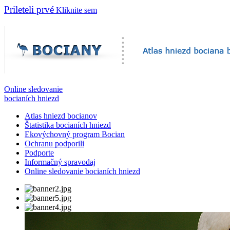
Prileteli prvé
Kliknite sem
Online sledovanie
bocianích hniezd
Atlas hniezd bocianov
Štatistika bocianích hniezd
Ekovýchovný program Bocian
Ochranu podporili
Podporte
Informačný spravodaj
Online sledovanie bocianích hniezd