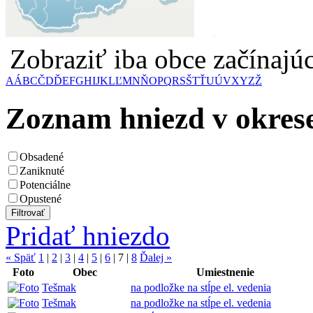
Zobraziť iba obce začínaj
A
Á
B
C
Č
D
Ď
E
F
G
H
I
J
K
L
Ľ
M
N
Ň
O
P
Q
R
S
Š
T
Ť
U
Ú
V
X
Y
Z
Ž
Zoznam hniezd v okrese
Obsadené
Zaniknuté
Potenciálne
Opustené
Pridať hniezdo
« Späť
1
|
2
|
3
|
4
|
5
|
6
|
7
|
8
Ďalej »
Foto
Obec
Umiestnenie
Tešmak
na podložke na stĺpe el. vedenia
Tešmak
na podložke na stĺpe el. vedenia