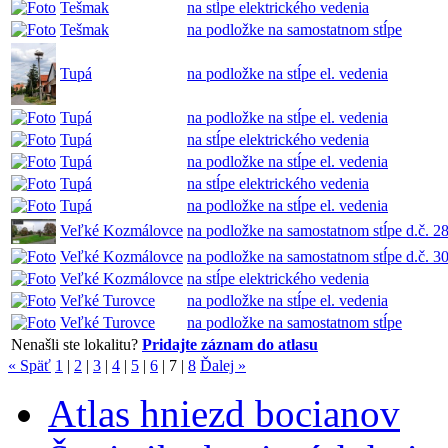
Tešmak
na stĺpe elektrického vedenia
Tešmak
na podložke na samostatnom stĺpe
Tupá
na podložke na stĺpe el. vedenia
Tupá
na podložke na stĺpe el. vedenia
Tupá
na stĺpe elektrického vedenia
Tupá
na podložke na stĺpe el. vedenia
Tupá
na stĺpe elektrického vedenia
Tupá
na podložke na stĺpe el. vedenia
Veľké Kozmálovce
na podložke na samostatnom stĺpe d.č. 2
Veľké Kozmálovce
na podložke na samostatnom stĺpe d.č. 3
Veľké Kozmálovce
na stĺpe elektrického vedenia
Veľké Turovce
na podložke na stĺpe el. vedenia
Veľké Turovce
na podložke na samostatnom stĺpe
Nenašli ste lokalitu?
Pridajte záznam do atlasu
« Späť
1
|
2
|
3
|
4
|
5
|
6
|
7
|
8
Ďalej »
Atlas hniezd bocianov