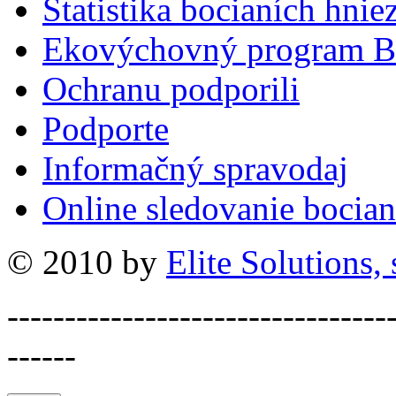
Štatistika bocianích hnie
Ekovýchovný program B
Ochranu podporili
Podporte
Informačný spravodaj
Online sledovanie bocian
© 2010 by
Elite Solutions, s
---------------------------------
------