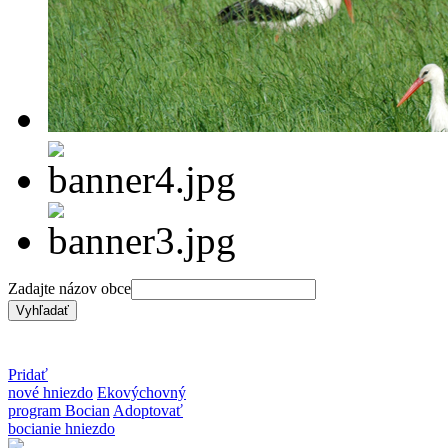
Zadajte názov obce
Pridať
nové hniezdo
Ekovýchovný
program Bocian
Adoptovať
bocianie hniezdo