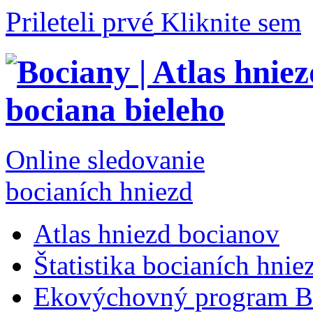
Prileteli prvé
Kliknite sem
Online sledovanie
bocianích hniezd
Atlas hniezd bocianov
Štatistika bocianích hnie
Ekovýchovný program B