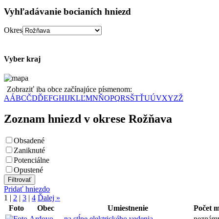
Vyhľadávanie bocianích hniezd
Okres
Vyber kraj
Zobraziť iba obce začínajúce písmenom:
A
Á
B
C
Č
D
Ď
E
F
G
H
I
J
K
L
Ľ
M
N
Ň
O
P
Q
R
S
Š
T
Ť
U
Ú
V
X
Y
Z
Ž
Zoznam hniezd v okrese Rožňava
Obsadené
Zaniknuté
Potenciálne
Opustené
Pridať hniezdo
1
|
2
|
3
|
4
Ďalej »
Foto
Obec
Umiestnenie
Počet 
Ardovo
na stĺpe elektrického vedenia
neznám