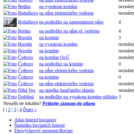
Betliar
na vysokom komíne
neznám
Bohúňovo
na stĺpe elektrického vedenia
neznám
Bohúňovo
na podložke na samostatnom stĺpe
4
Bretka
na podložke na stĺpe el. vedenia
4
Brzotín
na komíne
3
Brzotín
na vysokom komíne
neznám
Brzotín
na komíne
neznám
Čoltovo
na komíne OcÚ
neznám
Čoltovo
na podložke na komíne
0
Čoltovo
na stĺpe elektrického vedenia
neznám
Čoltovo
na komíne
0
Čoltovo
na stĺpe elektrického vedenia
neznám
Dlhá Ves
na strieške hasičského skladu
neznám
Dobšiná
na podložke na vysokom komíne sídlisko
3
Nenašli ste lokalitu?
Pridajte záznam do atlasu
1
|
2
|
3
|
4
Ďalej »
Atlas hniezd bocianov
Štatistika bocianích hniezd
Ekovýchovný program Bocian