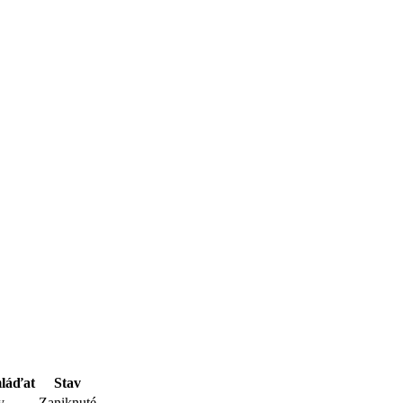
mláďat
Stav
y
Zaniknuté