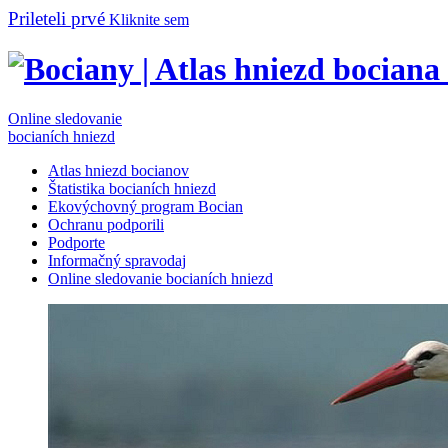
Prileteli prvé
Kliknite sem
Online sledovanie
bocianích hniezd
Atlas hniezd bocianov
Štatistika bocianích hniezd
Ekovýchovný program Bocian
Ochranu podporili
Podporte
Informačný spravodaj
Online sledovanie bocianích hniezd