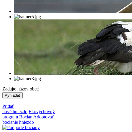
Zadajte názov obce
Pridať
nové hniezdo
Ekovýchovný
program Bocian
Adoptovať
bocianie hniezdo