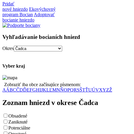
Pridať
nové hniezdo
Ekovýchovný
program Bocian
Adoptovať
bocianie hniezdo
Vyhľadávanie bocianích hniezd
Okres
Vyber kraj
Zobraziť iba obce začínajúce písmenom:
A
Á
B
C
Č
D
Ď
E
F
G
H
I
J
K
L
Ľ
M
N
Ň
O
P
Q
R
S
Š
T
Ť
U
Ú
V
X
Y
Z
Ž
Zoznam hniezd v okrese Čadca
Obsadené
Zaniknuté
Potenciálne
Opustené