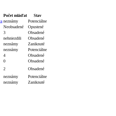
Počet mláďat
Stav
ca
neznámy
Potenciálne
Neobsadené
Opustené
3
Obsadené
nehniezdili
Obsadené
neznámy
Zaniknuté
neznámy
Potenciálne
4
Obsadené
0
Obsadené
2
Obsadené
neznámy
Potenciálne
neznámy
Zaniknuté