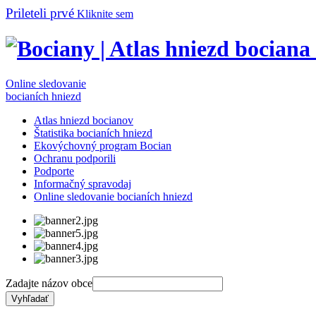
Prileteli prvé
Kliknite sem
Online sledovanie
bocianích hniezd
Atlas hniezd bocianov
Štatistika bocianích hniezd
Ekovýchovný program Bocian
Ochranu podporili
Podporte
Informačný spravodaj
Online sledovanie bocianích hniezd
Zadajte názov obce