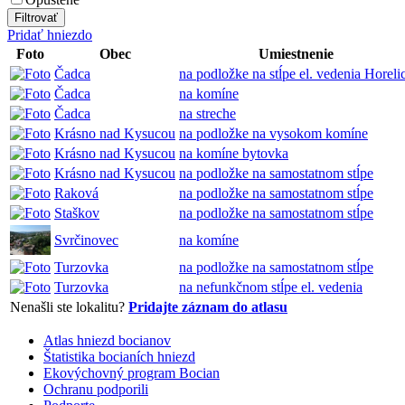
Pridať hniezdo
Foto
Obec
Umiestnenie
Čadca
na podložke na stĺpe el. vedenia Horeli
Čadca
na komíne
Čadca
na streche
Krásno nad Kysucou
na podložke na vysokom komíne
Krásno nad Kysucou
na komíne bytovka
Krásno nad Kysucou
na podložke na samostatnom stĺpe
Raková
na podložke na samostatnom stĺpe
Staškov
na podložke na samostatnom stĺpe
Svrčinovec
na komíne
Turzovka
na podložke na samostatnom stĺpe
Turzovka
na nefunkčnom stĺpe el. vedenia
Nenašli ste lokalitu?
Pridajte záznam do atlasu
Atlas hniezd bocianov
Štatistika bocianích hniezd
Ekovýchovný program Bocian
Ochranu podporili