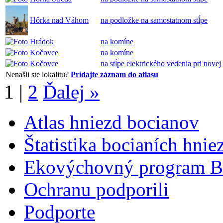
Hôrka nad Váhom
na podložke na samostatnom stĺpe
Hrádok
na komíne
Kočovce
na komíne
Kočovce
na stĺpe elektrického vedenia pri novej
Nenašli ste lokalitu?
Pridajte záznam do atlasu
1
|
2
Ďalej »
Atlas hniezd bocianov
Štatistika bocianích hnie
Ekovýchovný program B
Ochranu podporili
Podporte