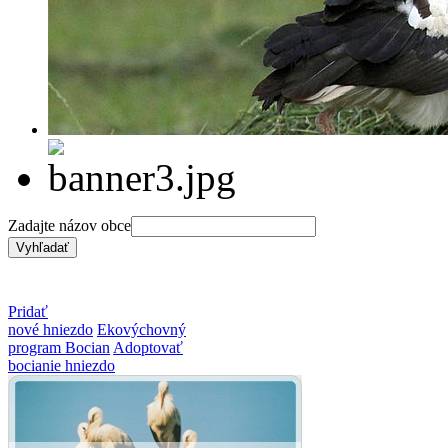
Zadajte názov obce
Pridať
nové hniezdo
Ekovýchovný
program Bocian
Adoptovať
bocianie hniezdo