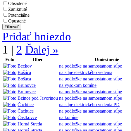
Obsadené
Zaniknuté
Potenciálne
Opustené
Pridať hniezdo
1
|
2
Ďalej »
Foto
Obec
Umiestnenie
Beckov
na podložke na samostatnom stĺpe
Bošáca
na stĺpe elektrického vedenia
Bošáca
na podložke na samostatnom stĺpe
Brunovce
na vysokom komíne
Brunovce
na podložke na samostatnom stĺpe
Bzince pod Javorinou
na podložke na samostatnom stĺpe
Čachtice
na stĺpe elektrického vedenia PD
Čachtice
na podložke na samostatnom stĺpe
Častkovce
na komíne
Horná Streda
na podložke na samostatnom stĺpe
Horná Streda
na podložke na samostatnom stĺpe