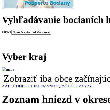
Vyhľadávanie bocianích 
Okres
Vyber kraj
Zobraziť iba obce začínaj
A
Á
B
C
Č
D
Ď
E
F
G
H
I
J
K
L
Ľ
M
N
Ň
O
P
Q
R
S
Š
T
Ť
U
Ú
V
X
Y
Z
Ž
Zoznam hniezd v okre