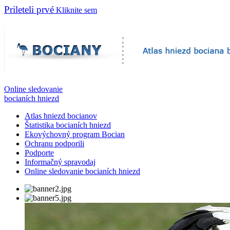
Prileteli prvé
Kliknite sem
Online sledovanie
bocianích hniezd
Atlas hniezd bocianov
Štatistika bocianích hniezd
Ekovýchovný program Bocian
Ochranu podporili
Podporte
Informačný spravodaj
Online sledovanie bocianích hniezd