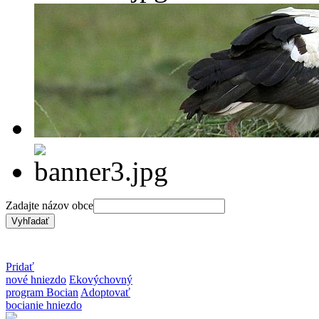
Zadajte názov obce
Pridať
nové hniezdo
Ekovýchovný
program Bocian
Adoptovať
bocianie hniezdo