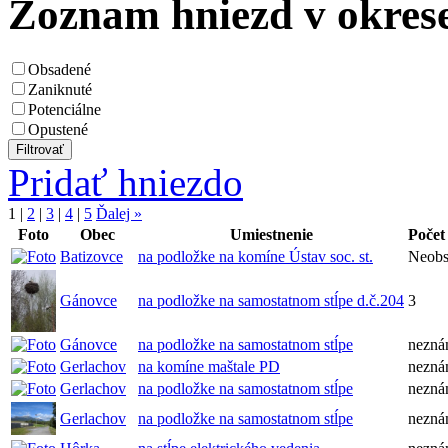
Zoznam hniezd v okres
Obsadené
Zaniknuté
Potenciálne
Opustené
Pridať hniezdo
1
|
2
|
3
|
4
|
5
Ďalej »
Foto
Obec
Umiestnenie
Počet
Batizovce
na podložke na komíne Ústav soc. st.
Neobs
Gánovce
na podložke na samostatnom stĺpe d.č.204
3
Gánovce
na podložke na samostatnom stĺpe
nezn
Gerlachov
na komíne maštale PD
nezn
Gerlachov
na podložke na samostatnom stĺpe
nezn
Gerlachov
na podložke na samostatnom stĺpe
nezn