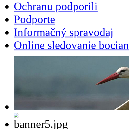
Ochranu podporili
Podporte
Informačný spravodaj
Online sledovanie bocian