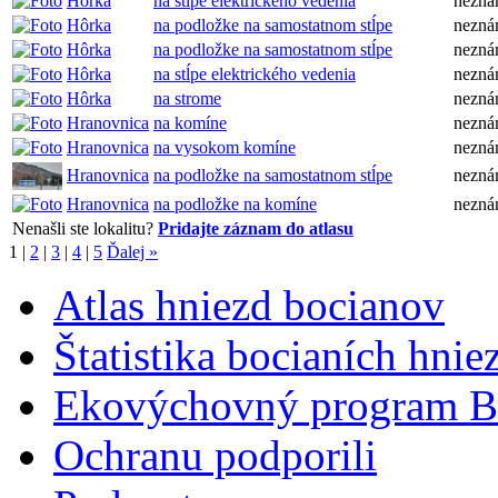
Hôrka
na stĺpe elektrického vedenia
nezn
Hôrka
na podložke na samostatnom stĺpe
nezn
Hôrka
na podložke na samostatnom stĺpe
nezn
Hôrka
na stĺpe elektrického vedenia
nezn
Hôrka
na strome
nezn
Hranovnica
na komíne
nezn
Hranovnica
na vysokom komíne
nezn
Hranovnica
na podložke na samostatnom stĺpe
nezn
Hranovnica
na podložke na komíne
nezn
Nenašli ste lokalitu?
Pridajte záznam do atlasu
1
|
2
|
3
|
4
|
5
Ďalej »
Atlas hniezd bocianov
Štatistika bocianích hnie
Ekovýchovný program B
Ochranu podporili