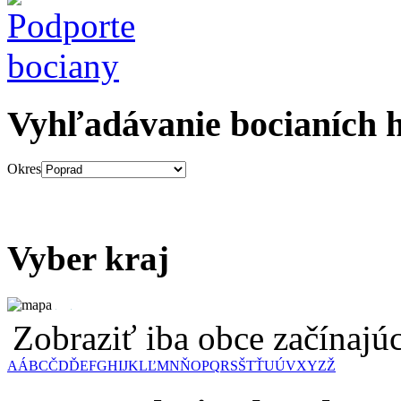
Vyhľadávanie bocianích 
Okres
Vyber kraj
Zobraziť iba obce začínaj
A
Á
B
C
Č
D
Ď
E
F
G
H
I
J
K
L
Ľ
M
N
Ň
O
P
Q
R
S
Š
T
Ť
U
Ú
V
X
Y
Z
Ž