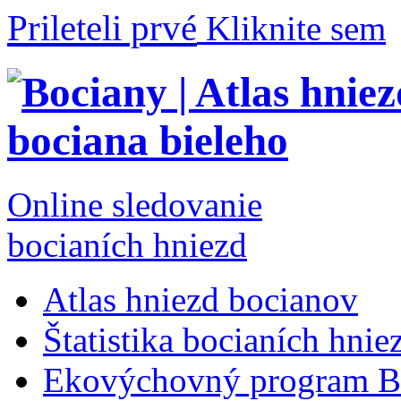
Prileteli prvé
Kliknite sem
Online sledovanie
bocianích hniezd
Atlas hniezd bocianov
Štatistika bocianích hnie
Ekovýchovný program B