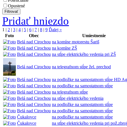
Potenciálne
Opustené
Pridať hniezdo
1
|
2
|
3
|
4
|
5
|
6
|
7
|
8
|
9
Ďalej »
Foto
Obec
Umiestnenie
Belá nad Cirochou
na komíne motorestu Šariš
Belá nad Cirochou
na komíne ZŠ
Belá nad Cirochou
na stĺpe elektrického vedenia pri ZŠ
Belá nad Cirochou
na telegrafnom stĺpe žel. prechod
Belá nad Cirochou
na podložke na samostatnom stĺpe HD Ag
Belá nad Cirochou
na podložke na samostatnom stĺpe
Belá nad Cirochou
na telegrafnom stĺpe
Belá nad Cirochou
na stĺpe elektrického vedenia
Belá nad Cirochou
na podložke na samostatnom stĺpe
Belá nad Cirochou
na podložke na samostatnom stĺpe
Čukalovce
na podložke na samostatnom stĺpe
Čukalovce
na stĺpe elektrického vedenia pri pož.zbroj