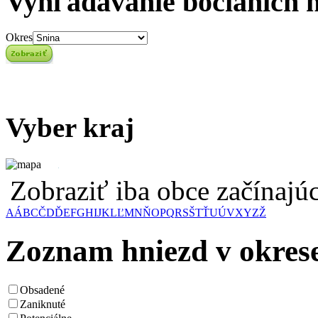
Vyhľadávanie bocianích 
Okres
Vyber kraj
Zobraziť iba obce začínaj
A
Á
B
C
Č
D
Ď
E
F
G
H
I
J
K
L
Ľ
M
N
Ň
O
P
Q
R
S
Š
T
Ť
U
Ú
V
X
Y
Z
Ž
Zoznam hniezd v okres
Obsadené
Zaniknuté