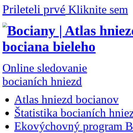
Prileteli prvé
Kliknite sem
Online sledovanie
bocianích hniezd
Atlas hniezd bocianov
Štatistika bocianích hnie
Ekovýchovný program B