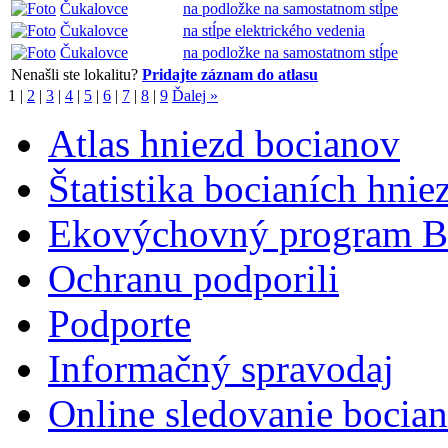
Čukalovce
na podložke na samostatnom stĺpe
Čukalovce
na stĺpe elektrického vedenia
Čukalovce
na podložke na samostatnom stĺpe
Nenašli ste lokalitu?
Pridajte záznam do atlasu
1
|
2
|
3
|
4
|
5
|
6
|
7
|
8
|
9
Ďalej »
Atlas hniezd bocianov
Štatistika bocianích hnie
Ekovýchovný program B
Ochranu podporili
Podporte
Informačný spravodaj
Online sledovanie bocian