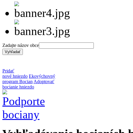
Zadajte názov obce
Pridať
nové hniezdo
Ekovýchovný
program Bocian
Adoptovať
bocianie hniezdo