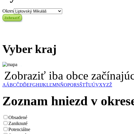
Okres
Vyber kraj
Zobraziť iba obce začínaj
A
Á
B
C
Č
D
Ď
E
F
G
H
I
J
K
L
Ľ
M
N
Ň
O
P
Q
R
S
Š
T
Ť
U
Ú
V
X
Y
Z
Ž
Zoznam hniezd v okres
Obsadené
Zaniknuté
Potenciálne