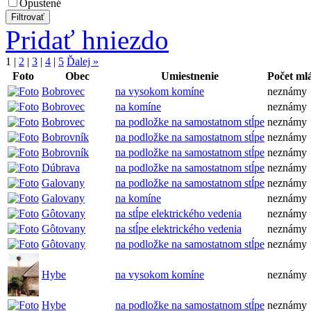
Opustené
Pridať hniezdo
1
|
2
|
3
|
4
|
5
Ďalej »
Foto
Obec
Umiestnenie
Počet ml
Bobrovec
na vysokom komíne
neznámy
Bobrovec
na komíne
neznámy
Bobrovec
na podložke na samostatnom stĺpe
neznámy
Bobrovník
na podložke na samostatnom stĺpe
neznámy
Bobrovník
na podložke na samostatnom stĺpe
neznámy
Dúbrava
na podložke na samostatnom stĺpe
neznámy
Galovany
na podložke na samostatnom stĺpe
neznámy
Galovany
na komíne
neznámy
Gôtovany
na stĺpe elektrického vedenia
neznámy
Gôtovany
na stĺpe elektrického vedenia
neznámy
Gôtovany
na podložke na samostatnom stĺpe
neznámy
Hybe
na vysokom komíne
neznámy
Hybe
na podložke na samostatnom stĺpe
neznámy