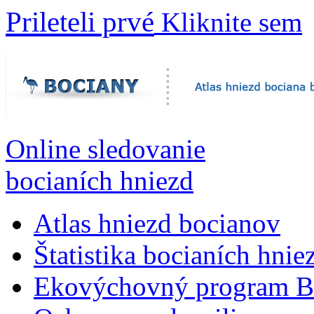
Prileteli prvé
Kliknite sem
Online sledovanie
bocianích hniezd
Atlas hniezd bocianov
Štatistika bocianích hnie
Ekovýchovný program B