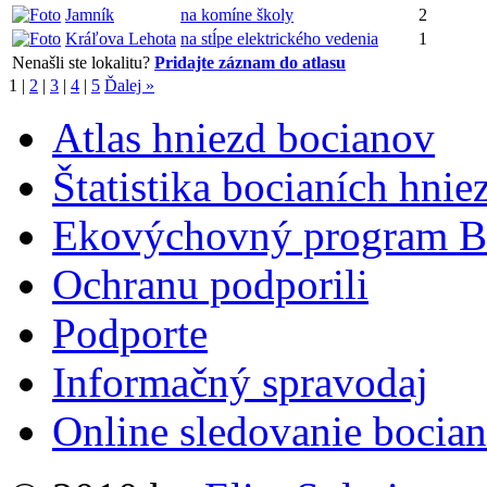
Jamník
na komíne školy
2
Kráľova Lehota
na stĺpe elektrického vedenia
1
Nenašli ste lokalitu?
Pridajte záznam do atlasu
1
|
2
|
3
|
4
|
5
Ďalej »
Atlas hniezd bocianov
Štatistika bocianích hnie
Ekovýchovný program B
Ochranu podporili
Podporte
Informačný spravodaj
Online sledovanie bocian