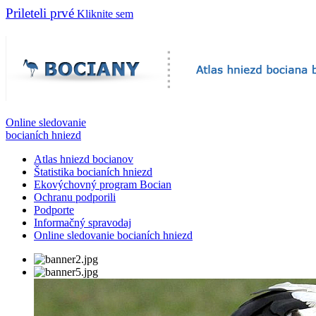
Prileteli prvé
Kliknite sem
Online sledovanie
bocianích hniezd
Atlas hniezd bocianov
Štatistika bocianích hniezd
Ekovýchovný program Bocian
Ochranu podporili
Podporte
Informačný spravodaj
Online sledovanie bocianích hniezd