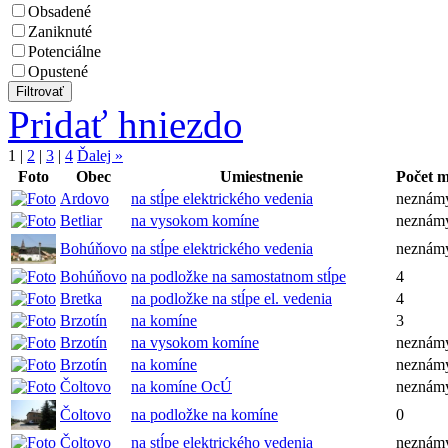
Obsadené
Zaniknuté
Potenciálne
Opustené
Pridať hniezdo
1
|
2
|
3
|
4
Ďalej »
Foto
Obec
Umiestnenie
Počet 
Ardovo
na stĺpe elektrického vedenia
neznám
Betliar
na vysokom komíne
neznám
Bohúňovo
na stĺpe elektrického vedenia
neznám
Bohúňovo
na podložke na samostatnom stĺpe
4
Bretka
na podložke na stĺpe el. vedenia
4
Brzotín
na komíne
3
Brzotín
na vysokom komíne
neznám
Brzotín
na komíne
neznám
Čoltovo
na komíne OcÚ
neznám
Čoltovo
na podložke na komíne
0
Čoltovo
na stĺpe elektrického vedenia
neznám