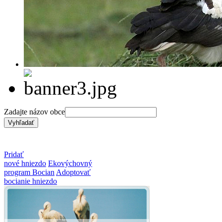
Zadajte názov obce
Pridať
nové hniezdo
Ekovýchovný
program Bocian
Adoptovať
bocianie hniezdo