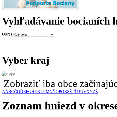
Vyhľadávanie bocianích 
Okres
Vyber kraj
Zobraziť iba obce začínaj
A
Á
B
C
Č
D
Ď
E
F
G
H
I
J
K
L
Ľ
M
N
Ň
O
P
Q
R
S
Š
T
Ť
U
Ú
V
X
Y
Z
Ž
Zoznam hniezd v okres