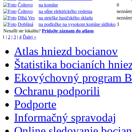
Čoltovo
na komíne
0
Čoltovo
na stĺpe elektrického vedenia
neznám
Dlhá Ves
na strieške hasičského skladu
neznám
Dobšiná
na podložke na vysokom komíne sídlisko
3
Nenašli ste lokalitu?
Pridajte záznam do atlasu
1
|
2
|
3
|
4
Ďalej »
Atlas hniezd bocianov
Štatistika bocianích hnie
Ekovýchovný program B
Ochranu podporili
Podporte
Informačný spravodaj
Online sledovanie bocian