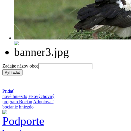
Zadajte názov obce
Pridať
nové hniezdo
Ekovýchovný
program Bocian
Adoptovať
bocianie hniezdo