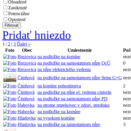
Obsadené
Zaniknuté
Potenciálne
Opustené
Pridať hniezdo
1
|
2
|
3
Ďalej »
Foto
Obec
Umiestnenie
Poč
Brezovica
na podložke na komíne
nez
Brezovica
na podložke na samostatnom stĺpe OcÚ
0
Brezovica
na stĺpe elektrického vedenia
nez
Čimhová
na podložke na samostatnom stĺpe firma G+G
nez
Čimhová
na komíne pohostinstva
2
Čimhová
na podložke na stĺpe el. vedenia cintorín
nez
Čimhová
na podložke na samostatnom stĺpe PD
nez
Habovka
na strome smrekovec v zdrav. stredisku
nez
Habovka
na podložke na komíne
nez
Hladovka
na vysokom komíne
nez
Hladovka
na podložke na samostatnom stĺpe
3