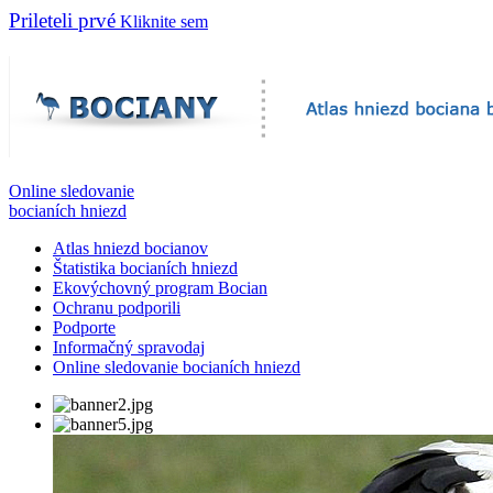
Prileteli prvé
Kliknite sem
Online sledovanie
bocianích hniezd
Atlas hniezd bocianov
Štatistika bocianích hniezd
Ekovýchovný program Bocian
Ochranu podporili
Podporte
Informačný spravodaj
Online sledovanie bocianích hniezd