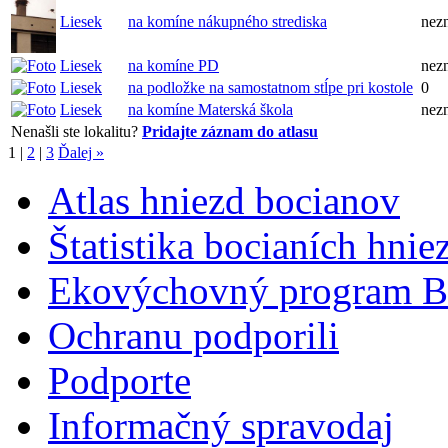
Liesek
na komíne nákupného strediska
nez
Liesek
na komíne PD
nez
Liesek
na podložke na samostatnom stĺpe pri kostole
0
Liesek
na komíne Materská škola
nez
Nenašli ste lokalitu?
Pridajte záznam do atlasu
1
|
2
|
3
Ďalej »
Atlas hniezd bocianov
Štatistika bocianích hnie
Ekovýchovný program B
Ochranu podporili
Podporte
Informačný spravodaj