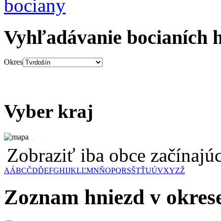
Vyhľadávanie bocianích 
Okres
Vyber kraj
Zobraziť iba obce začínaj
A
Á
B
C
Č
D
Ď
E
F
G
H
I
J
K
L
Ľ
M
N
Ň
O
P
Q
R
S
Š
T
Ť
U
Ú
V
X
Y
Z
Ž
Zoznam hniezd v okres