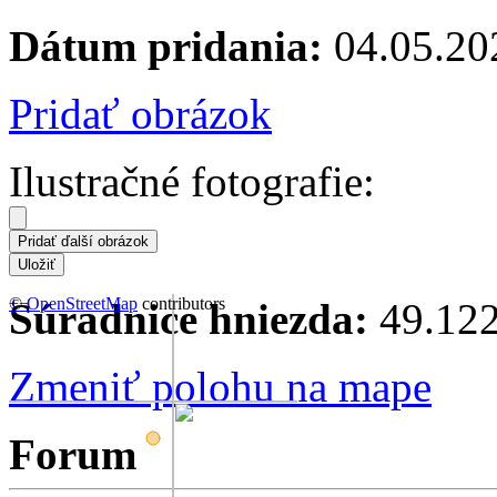
Dátum pridania:
04.05.20
Pridať obrázok
Ilustračné fotografie:
+
©
−
OpenStreetMap
contributors
Súradnice hniezda:
49.122
Zmeniť polohu na mape
Forum