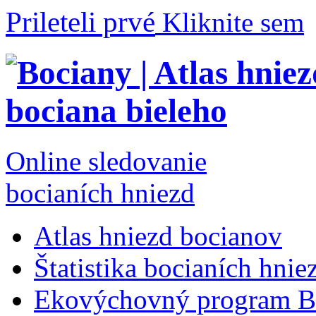
Prileteli prvé
Kliknite sem
Online sledovanie
bocianích hniezd
Atlas hniezd bocianov
Štatistika bocianích hnie
Ekovýchovný program B