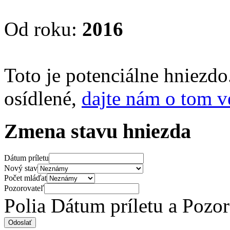
Od roku:
2016
Toto je potenciálne hniezd
osídlené,
dajte nám o tom v
Zmena stavu hniezda
Dátum príletu
Nový stav
Počet mláďat
Pozorovateľ
Polia Dátum príletu a Pozo