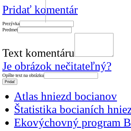
Pridať komentár
Prezývka
Predmet
Text komentáru
Je obrázok nečitateľný?
Opíšte text na obrázku
Atlas hniezd bocianov
Štatistika bocianích hnie
Ekovýchovný program B