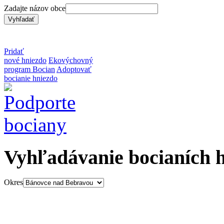
Zadajte názov obce
Pridať
nové hniezdo
Ekovýchovný
program Bocian
Adoptovať
bocianie hniezdo
Vyhľadávanie bocianích 
Okres