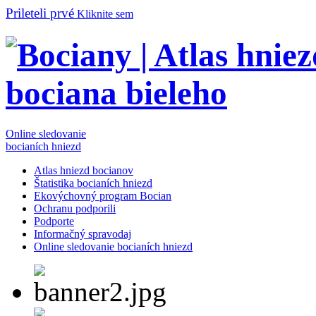
Prileteli prvé
Kliknite sem
Online sledovanie
bocianích hniezd
Atlas hniezd bocianov
Štatistika bocianích hniezd
Ekovýchovný program Bocian
Ochranu podporili
Podporte
Informačný spravodaj
Online sledovanie bocianích hniezd