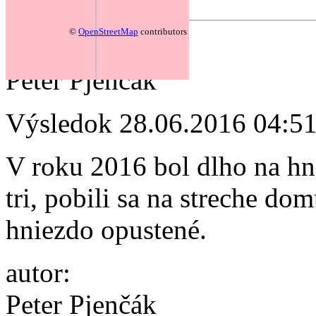
©
OpenStreetMap
contributors
autor:
Peter Pjenčák
Výsledok
28.06.2016 04:5
V roku 2016 bol dlho na hn
tri, pobili sa na streche do
hniezdo opustené.
autor:
Peter Pjenčák