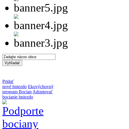
Pridať
nové hniezdo
Ekovýchovný
program Bocian
Adoptovať
bocianie hniezdo