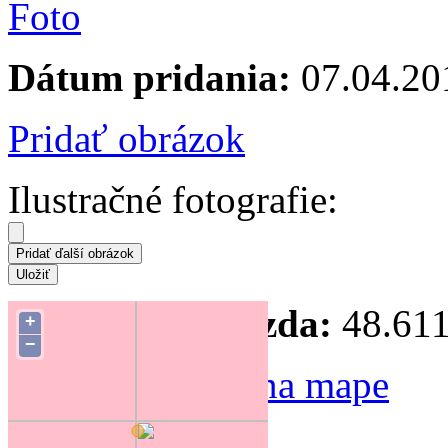
Dátum pridania:
07.04.20
Pridať obrázok
Ilustračné fotografie:
Súradnice hniezda:
48.611
+
−
Zmeniť polohu na mape
Forum