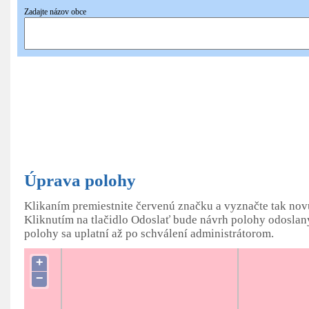
Zadajte názov obce
Pridať
nové hniezdo
Úprava polohy
Klikaním premiestnite červenú značku a vyznačte tak no
Kliknutím na tlačidlo Odoslať bude návrh polohy odoslan
polohy sa uplatní až po schválení administrátorom.
+
−