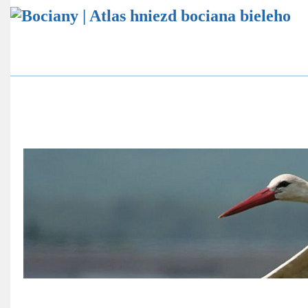
Atlas hniezd bocianov
Štatistika bocianích hniezd
Ekovýchovný program
Online sledovanie bocianích hniezd