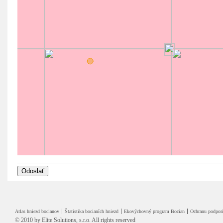
Atlas hniezd bocianov
Štatistika bocianích hniezd
Ekovýchovný program Bocian
Ochranu podpori
© 2010 by
Elite Solutions, s.r.o.
All rights reserved