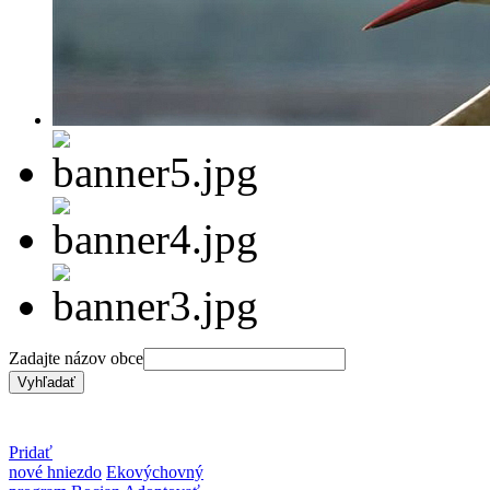
Zadajte názov obce
Pridať
nové hniezdo
Ekovýchovný