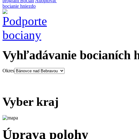
program Bocian
Adoptovať
bocianie hniezdo
Vyhľadávanie bocianích 
Okres
Vyber kraj
Úprava polohy