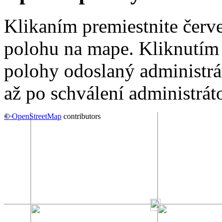
Klikaním premiestnite červ
polohu na mape. Kliknutím 
polohy odoslaný administrá
až po schválení administrát
+
©
−
OpenStreetMap
contributors