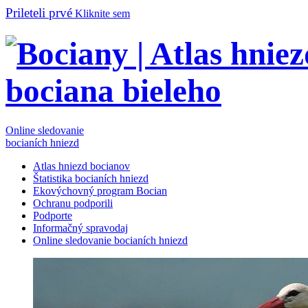
Prileteli prvé
Kliknite sem
Online sledovanie
bocianích hniezd
Atlas hniezd bocianov
Štatistika bocianích hniezd
Ekovýchovný program Bocian
Ochranu podporili
Podporte
Informačný spravodaj
Online sledovanie bocianích hniezd