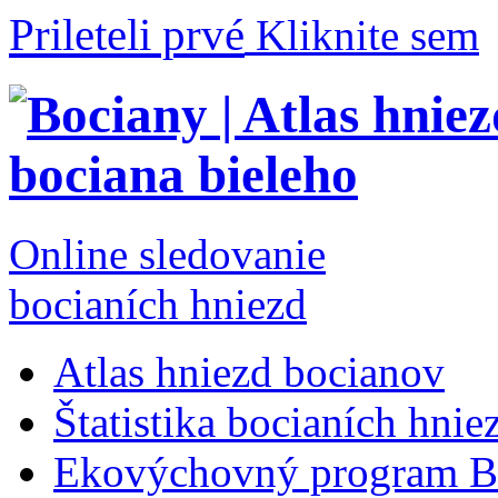
Prileteli prvé
Kliknite sem
Online sledovanie
bocianích hniezd
Atlas hniezd bocianov
Štatistika bocianích hnie
Ekovýchovný program B