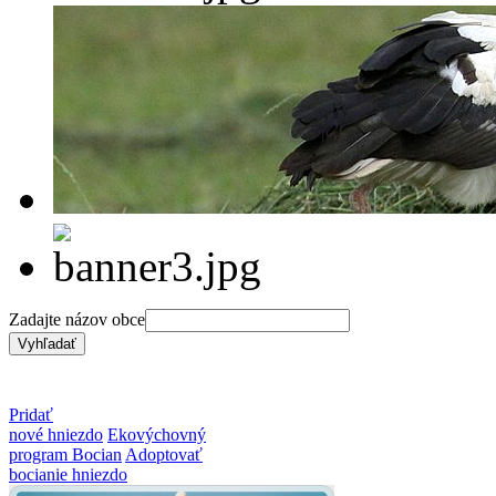
Zadajte názov obce
Pridať
nové hniezdo
Ekovýchovný
program Bocian
Adoptovať
bocianie hniezdo