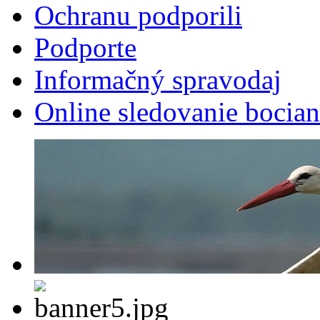
Ochranu podporili
Podporte
Informačný spravodaj
Online sledovanie bocian