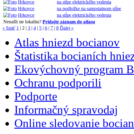
Hrkovce
na stĺpe elektrického vedenia
Hrkovce
na podložke na samostatnom stĺpe
Hrkovce
na stĺpe elektrického vedenia
Nenašli ste lokalitu?
Pridajte záznam do atlasu
« Späť
1
|
2
|
3
|
4
|
5
|
6
|
7
|
8
Ďalej »
Atlas hniezd bocianov
Štatistika bocianích hnie
Ekovýchovný program B
Ochranu podporili
Podporte
Informačný spravodaj
Online sledovanie bocian