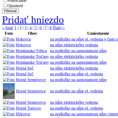
Potenciálne
Opustené
Pridať hniezdo
« Späť
1
|
2
|
3
|
4
|
5
|
6
|
7
|
8
Ďalej »
Foto
Obec
Umiestnenie
Hokovce
na podložke na stĺpe el. vedenia v časti
Hokovce
na stĺpe elektrického vedenia
Hontianska Vrbica
na podložke na samostatnom stĺpe
Hontianske Trsťany
na stĺpe elektrického vedenia
Hontianske Trsťany
na podložke na samostatnom stĺpe
Horná Seč
na stĺpe elektrického vedenia
Horná Seč
na podložke na stĺpe el. vedenia
Horné Semerovce
na podložke na samostatnom stĺpe
Horné Semerovce
na podložke na stĺpe el. vedenia
Horné Semerovce
na stĺpe elektrického vedenia
Horné Turovce
na podložke na stĺpe el. vedenia
Hrkovce
na podložke na samostatnom stĺpe cintor