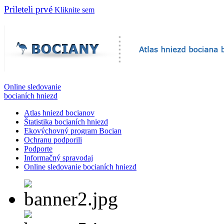
Prileteli prvé
Kliknite sem
Online sledovanie
bocianích hniezd
Atlas hniezd bocianov
Štatistika bocianích hniezd
Ekovýchovný program Bocian
Ochranu podporili
Podporte
Informačný spravodaj
Online sledovanie bocianích hniezd