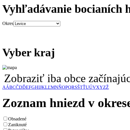
Vyhľadávanie bocianích 
Okres
Vyber kraj
Zobraziť iba obce začínaj
A
Á
B
C
Č
D
Ď
E
F
G
H
I
J
K
L
Ľ
M
N
Ň
O
P
Q
R
S
Š
T
Ť
U
Ú
V
X
Y
Z
Ž
Zoznam hniezd v okrese
Obsadené
Zaniknuté