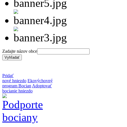
Zadajte názov obce
Pridať
nové hniezdo
Ekovýchovný
program Bocian
Adoptovať
bocianie hniezdo