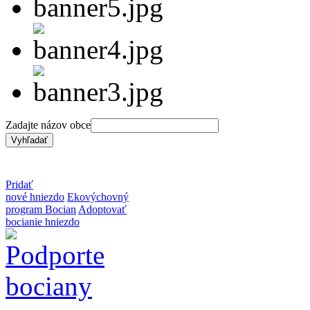
Zadajte názov obce
Pridať
nové hniezdo
Ekovýchovný
program Bocian
Adoptovať
bocianie hniezdo