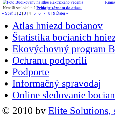
Budikovany
na stĺpe elektrického vedenia
Rimav
Nenašli ste lokalitu?
Pridajte záznam do atlasu
« Späť
1
|
2
|
3
|
4
|
5
|
6
|
7
|
8
|
9
Ďalej »
Atlas hniezd bocianov
Štatistika bocianích hnie
Ekovýchovný program B
Ochranu podporili
Podporte
Informačný spravodaj
Online sledovanie bocian
© 2010 by
Elite Solutions, s