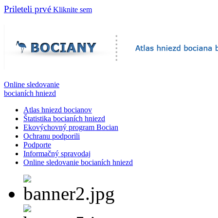
Prileteli prvé
Kliknite sem
Online sledovanie
bocianích hniezd
Atlas hniezd bocianov
Štatistika bocianích hniezd
Ekovýchovný program Bocian
Ochranu podporili
Podporte
Informačný spravodaj
Online sledovanie bocianích hniezd