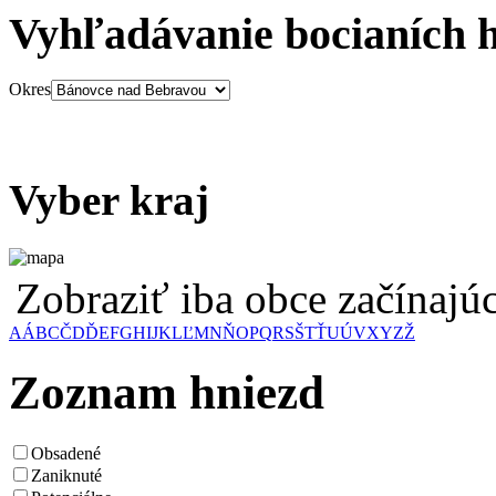
Vyhľadávanie bocianích 
Okres
Vyber kraj
Zobraziť iba obce začínaj
A
Á
B
C
Č
D
Ď
E
F
G
H
I
J
K
L
Ľ
M
N
Ň
O
P
Q
R
S
Š
T
Ť
U
Ú
V
X
Y
Z
Ž
Zoznam hniezd
Obsadené
Zaniknuté