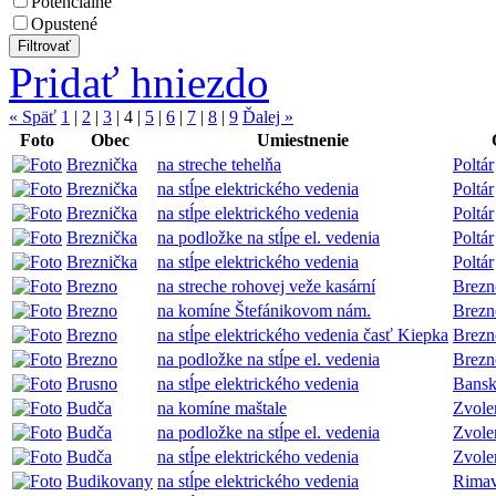
Potenciálne
Opustené
Pridať hniezdo
« Späť
1
|
2
|
3
|
4
|
5
|
6
|
7
|
8
|
9
Ďalej »
Foto
Obec
Umiestnenie
Breznička
na streche tehelňa
Poltár
Breznička
na stĺpe elektrického vedenia
Poltár
Breznička
na stĺpe elektrického vedenia
Poltár
Breznička
na podložke na stĺpe el. vedenia
Poltár
Breznička
na stĺpe elektrického vedenia
Poltár
Brezno
na streche rohovej veže kasární
Brezn
Brezno
na komíne Štefánikovom nám.
Brezn
Brezno
na stĺpe elektrického vedenia časť Kiepka
Brezn
Brezno
na podložke na stĺpe el. vedenia
Brezn
Brusno
na stĺpe elektrického vedenia
Bansk
Budča
na komíne maštale
Zvole
Budča
na podložke na stĺpe el. vedenia
Zvole
Budča
na stĺpe elektrického vedenia
Zvole
Budikovany
na stĺpe elektrického vedenia
Rimav