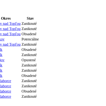
Okres
Stav
v nad Topľou
Zaniknuté
v nad Topľou
Zaniknuté
v nad Topľou
Obsadené
kov
Potenciálne
v nad Topľou
Zaniknuté
ík
Obsadené
ík
Zaniknuté
jov
Opustené
ík
Zaniknuté
ík
Zaniknuté
ík
Obsadené
laborce
Zaniknuté
laborce
Zaniknuté
laborce
Obsadené
laborce
Zaniknuté