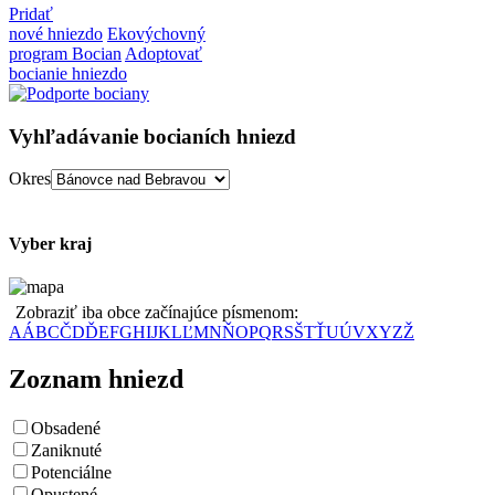
Pridať
nové hniezdo
Ekovýchovný
program Bocian
Adoptovať
bocianie hniezdo
Vyhľadávanie bocianích hniezd
Okres
Vyber kraj
Zobraziť iba obce začínajúce písmenom:
A
Á
B
C
Č
D
Ď
E
F
G
H
I
J
K
L
Ľ
M
N
Ň
O
P
Q
R
S
Š
T
Ť
U
Ú
V
X
Y
Z
Ž
Zoznam hniezd
Obsadené
Zaniknuté
Potenciálne
Opustené