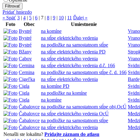
Pridať hniezdo
« Späť
3
|
4
|
5
|
6
|
7
|
8
|
9
|
10
|
11
Ďalej »
Foto
Obec
Umiestnenie
Bystré
na komíne
Vrano
Bystré
na stĺpe elektrického vedenia
Vrano
Bystré
na podložke na samostatnom stĺpe
Vrano
Bžany
na stĺpe elektrického vedenia PD
Strop
Cabov
na stĺpe elektrického vedenia
Vrano
Cernina
na stĺpe elektrického vedenia d.č. 166
Svidn
Cernina
na podložke na samostatnom stĺpe č. d. 166
Svidn
Cigeľka
na stĺpe elektrického vedenia
Barde
Cigla
na komíne PD
Svidn
Cigla
na podložke na komíne
Svidn
Cigla
na komíne
Svidn
Čabalovce
na podložke na samostatnom stĺpe obj.OcÚ
Medzi
Čabalovce
na stĺpe elektrického vedenia OcÚ
Medzi
Čabalovce
na podložke na samostatnom stĺpe
Medzi
Čabalovce
na stĺpe elektrického vedenia
Medzi
Nenašli ste lokalitu?
Pridajte záznam do atlasu