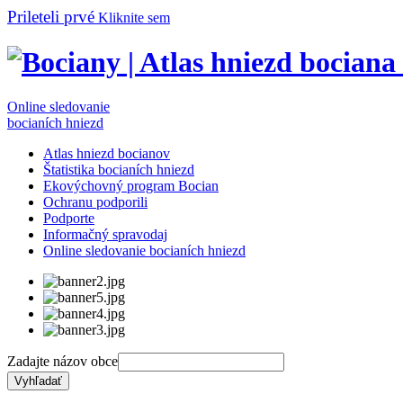
Prileteli prvé
Kliknite sem
Online sledovanie
bocianích hniezd
Atlas hniezd bocianov
Štatistika bocianích hniezd
Ekovýchovný program Bocian
Ochranu podporili
Podporte
Informačný spravodaj
Online sledovanie bocianích hniezd
Zadajte názov obce