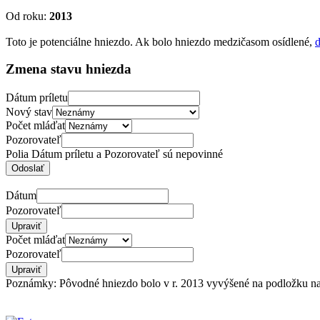
Od roku:
2013
Toto je potenciálne hniezdo. Ak bolo hniezdo medzičasom osídlené,
d
Zmena stavu hniezda
Dátum príletu
Nový stav
Počet mláďat
Pozorovateľ
Polia Dátum príletu a Pozorovateľ sú nepovinné
Dátum
Pozorovateľ
Počet mláďat
Pozorovateľ
Poznámky: Pôvodné hniezdo bolo v r. 2013 vyvýšené na podložku na t