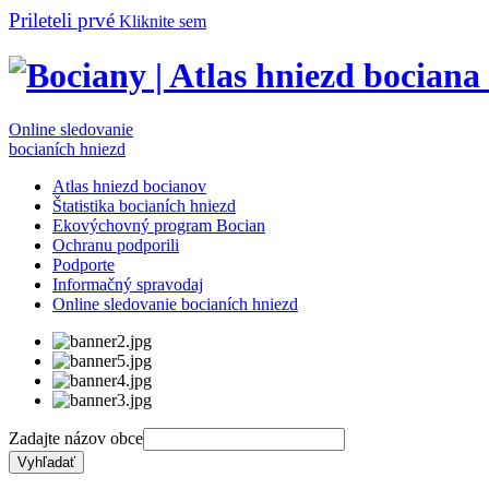
Prileteli prvé
Kliknite sem
Online sledovanie
bocianích hniezd
Atlas hniezd bocianov
Štatistika bocianích hniezd
Ekovýchovný program Bocian
Ochranu podporili
Podporte
Informačný spravodaj
Online sledovanie bocianích hniezd
Zadajte názov obce