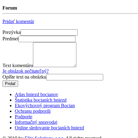
Forum
Pridať komentár
Prezývka
Predmet
Text komentáru
Je obrázok nečitateľný?
Opíšte text na obrázku
Atlas hniezd bocianov
Štatistika bocianích hniezd
Ekovýchovný program Bocian
Ochranu podporili
Podporte
Informačný spravodaj
Online sledovanie bocianích hniezd