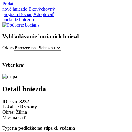
Pridať
nové hniezdo
Ekovýchovný
program Bocian
Adoptovať
bocianie hniezdo
Vyhľadávanie bocianích hniezd
Okres
Vyber kraj
Detail hniezda
ID číslo:
3232
Lokalita:
Brezany
Okres: Žilina
Miestna časť:
Typ:
na podložke na stĺpe el. vedenia