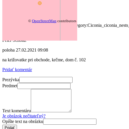
autor:
T
2020
31.07.2020 08:37
©
OpenStreetMap
contributors
https://commons.wikimedia.org/wiki/Category:Ciconia_ciconia_nest
autor:
Peter Scholtz
poloha
27.02.2021 09:08
na križovatke pri obchode, krčme, dom č. 102
Pridať komentár
Prezývka
Predmet
Text komentáru
Je obrázok nečitateľný?
Opíšte text na obrázku