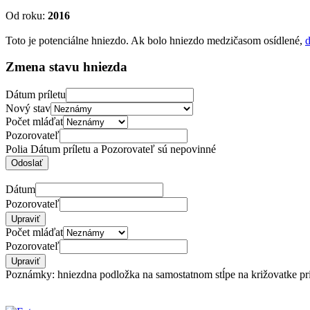
Od roku:
2016
Toto je potenciálne hniezdo. Ak bolo hniezdo medzičasom osídlené,
d
Zmena stavu hniezda
Dátum príletu
Nový stav
Počet mláďat
Pozorovateľ
Polia Dátum príletu a Pozorovateľ sú nepovinné
Dátum
Pozorovateľ
Počet mláďat
Pozorovateľ
Poznámky: hniezdna podložka na samostatnom stĺpe na križovatke pr