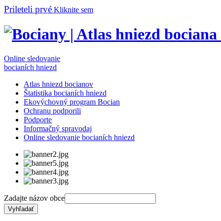
Prileteli prvé
Kliknite sem
Online sledovanie
bocianích hniezd
Atlas hniezd bocianov
Štatistika bocianích hniezd
Ekovýchovný program Bocian
Ochranu podporili
Podporte
Informačný spravodaj
Online sledovanie bocianích hniezd
Zadajte názov obce