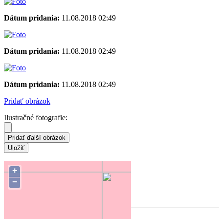
Dátum pridania:
11.08.2018 02:49
Dátum pridania:
11.08.2018 02:49
Dátum pridania:
11.08.2018 02:49
Pridať obrázok
Ilustračné fotografie:
Súradnice hniezda:
48.13600 18.51395
+
−
Zmeniť polohu na mape
Forum