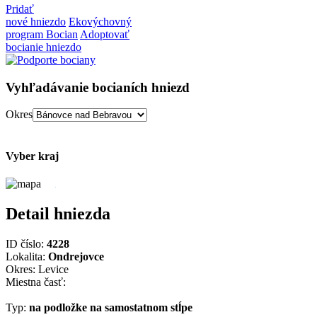
Pridať
nové hniezdo
Ekovýchovný
program Bocian
Adoptovať
bocianie hniezdo
Vyhľadávanie bocianích hniezd
Okres
Vyber kraj
Detail hniezda
ID číslo:
4228
Lokalita:
Ondrejovce
Okres: Levice
Miestna časť:
Typ:
na podložke na samostatnom stĺpe