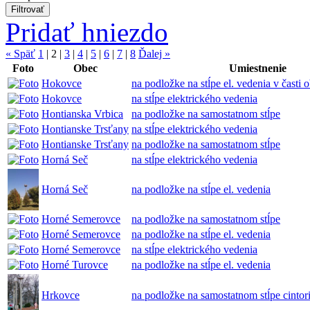
Pridať hniezdo
« Späť
1
|
2
|
3
|
4
|
5
|
6
|
7
|
8
Ďalej »
Foto
Obec
Umiestnenie
Hokovce
na podložke na stĺpe el. vedenia v časti
Hokovce
na stĺpe elektrického vedenia
Hontianska Vrbica
na podložke na samostatnom stĺpe
Hontianske Trsťany
na stĺpe elektrického vedenia
Hontianske Trsťany
na podložke na samostatnom stĺpe
Horná Seč
na stĺpe elektrického vedenia
Horná Seč
na podložke na stĺpe el. vedenia
Horné Semerovce
na podložke na samostatnom stĺpe
Horné Semerovce
na podložke na stĺpe el. vedenia
Horné Semerovce
na stĺpe elektrického vedenia
Horné Turovce
na podložke na stĺpe el. vedenia
Hrkovce
na podložke na samostatnom stĺpe cintor