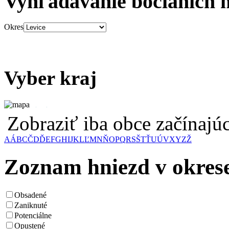
Vyhľadávanie bocianích 
Okres
Vyber kraj
Zobraziť iba obce začínaj
A
Á
B
C
Č
D
Ď
E
F
G
H
I
J
K
L
Ľ
M
N
Ň
O
P
Q
R
S
Š
T
Ť
U
Ú
V
X
Y
Z
Ž
Zoznam hniezd v okrese
Obsadené
Zaniknuté
Potenciálne
Opustené