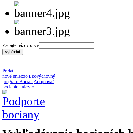
Zadajte názov obce
Pridať
nové hniezdo
Ekovýchovný
program Bocian
Adoptovať
bocianie hniezdo