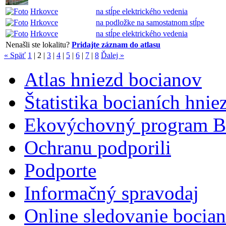
Hrkovce
na stĺpe elektrického vedenia
Hrkovce
na podložke na samostatnom stĺpe
Hrkovce
na stĺpe elektrického vedenia
Nenašli ste lokalitu?
Pridajte záznam do atlasu
« Späť
1
|
2
|
3
|
4
|
5
|
6
|
7
|
8
Ďalej »
Atlas hniezd bocianov
Štatistika bocianích hnie
Ekovýchovný program B
Ochranu podporili
Podporte
Informačný spravodaj
Online sledovanie bocian