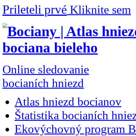
Prileteli prvé
Kliknite sem
Online sledovanie
bocianích hniezd
Atlas hniezd bocianov
Štatistika bocianích hnie
Ekovýchovný program B