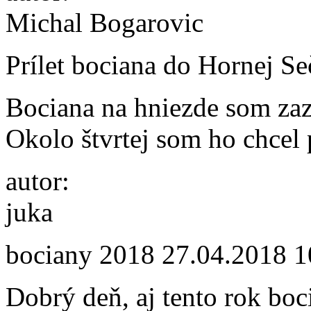
Michal Bogarovic
Prílet bociana do Hornej S
Bociana na hniezde som zazr
Okolo štvrtej som ho chcel p
autor:
juka
bociany 2018
27.04.2018 1
Dobrý deň, aj tento rok boc