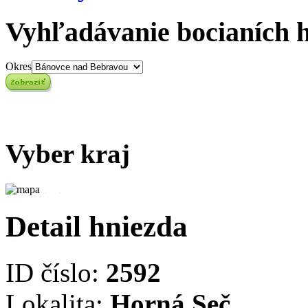
Vyhľadávanie bocianích 
Okres
Vyber kraj
Detail hniezda
ID číslo:
2592
Lokalita:
Horná Seč