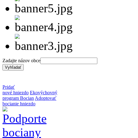
Zadajte názov obce
Pridať
nové hniezdo
Ekovýchovný
program Bocian
Adoptovať
bocianie hniezdo