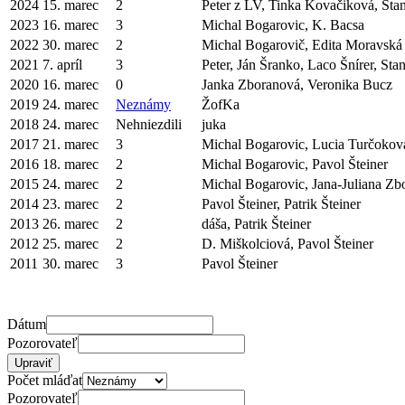
2024
15. marec
2
Peter z LV, Tinka Kovačiková, Sta
2023
16. marec
3
Michal Bogarovic, K. Bacsa
2022
30. marec
2
Michal Bogarovič, Edita Moravská 
2021
7. apríl
3
Peter, Ján Šranko, Laco Šnírer, St
2020
16. marec
0
Janka Zboranová, Veronika Bucz
2019
24. marec
Neznámy
ŽofKa
2018
24. marec
Nehniezdili
juka
2017
21. marec
3
Michal Bogarovic, Lucia Turčokov
2016
18. marec
2
Michal Bogarovic, Pavol Šteiner
2015
24. marec
2
Michal Bogarovic, Jana-Juliana Zb
2014
23. marec
2
Pavol Šteiner, Patrik Šteiner
2013
26. marec
2
dáša, Patrik Šteiner
2012
25. marec
2
D. Miškolciová, Pavol Šteiner
2011
30. marec
3
Pavol Šteiner
Dátum
Pozorovateľ
Počet mláďat
Pozorovateľ