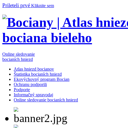
Prileteli prvé
Kliknite sem
Online sledovanie
bocianích hniezd
Atlas hniezd bocianov
Štatistika bocianích hniezd
Ekovýchovný program Bocian
Ochranu podporili
Podporte
Informačný spravodaj
Online sledovanie bocianích hniezd