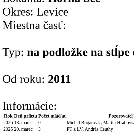
Okres: Levice
Miestna časť:
Typ:
na podložke na stĺpe 
Od roku:
2011
Informácie:
Rok
Deň príletu
Počet mláďat
Pozorovateľ
2026
18. marec
0
Michal Bogarovic, Martin Hrabovs
2025
20. marec
3
PT z LV, András Csuthy