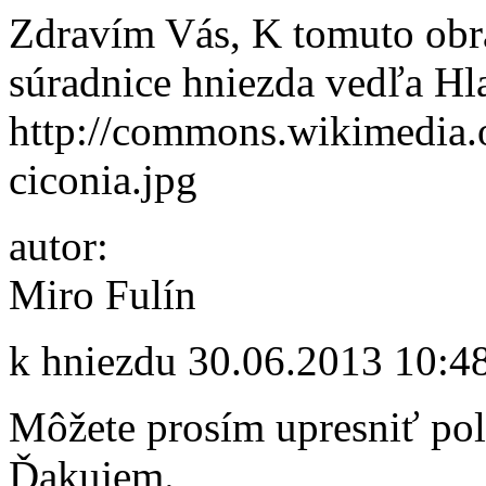
Zdravím Vás, K tomuto obrá
súradnice hniezda vedľa Hl
http://commons.wikimedi
ciconia.jpg
autor:
Miro Fulín
k hniezdu
30.06.2013 10:4
Môžete prosím upresniť po
Ďakujem.