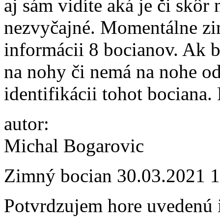
aj sám vidíte aká je či skôr 
nezvyčajné. Momentálne zi
informácii 8 bocianov. Ak b
na nohy či nemá na nohe od
identifikácii tohot bociana.
autor:
Michal Bogarovic
Zimný bocian
30.03.2021 
Potvrdzujem hore uvedenú i