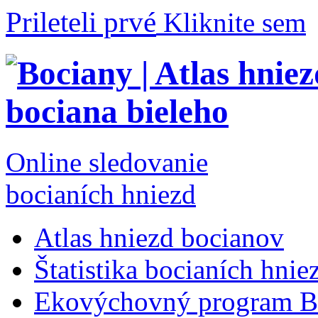
Prileteli prvé
Kliknite sem
Online sledovanie
bocianích hniezd
Atlas hniezd bocianov
Štatistika bocianích hnie
Ekovýchovný program B