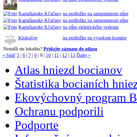
Kapušianske Kľačany
na podložke na samostatnom stĺpe
Kapušianske Kľačany
na podložke na samostatnom stĺpe
Kapušianske Kľačany
na stĺpe elektrického vedenia
Klokočov
na podložke na vysokom komíne
Nenašli ste lokalitu?
Pridajte záznam do atlasu
« Späť
5
|
6
|
7
|
8
|
9
|
10
|
11
|
12
|
13
Ďalej »
Atlas hniezd bocianov
Štatistika bocianích hnie
Ekovýchovný program B
Ochranu podporili
Podporte