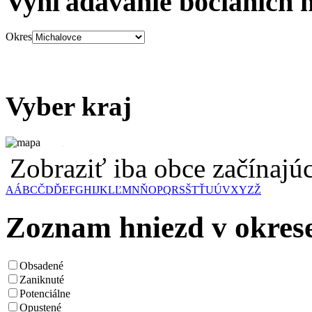
Vyhľadávanie bocianích 
Okres
Vyber kraj
Zobraziť iba obce začínaj
A
Á
B
C
Č
D
Ď
E
F
G
H
I
J
K
L
Ľ
M
N
Ň
O
P
Q
R
S
Š
T
Ť
U
Ú
V
X
Y
Z
Ž
Zoznam hniezd v okres
Obsadené
Zaniknuté
Potenciálne
Opustené