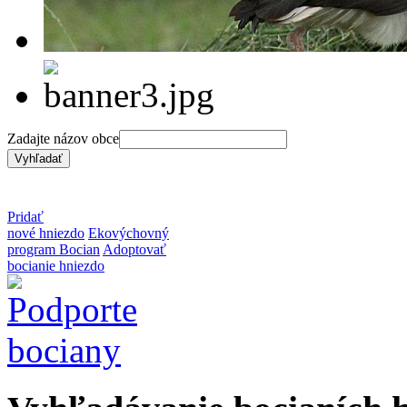
Zadajte názov obce
Pridať
nové hniezdo
Ekovýchovný
program Bocian
Adoptovať
bocianie hniezdo