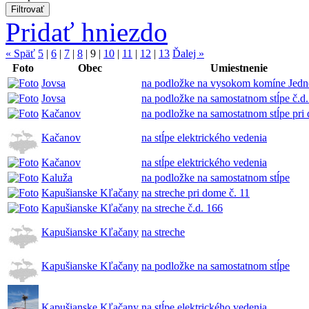
Pridať hniezdo
« Späť
5
|
6
|
7
|
8
|
9
|
10
|
11
|
12
|
13
Ďalej »
Foto
Obec
Umiestnenie
Jovsa
na podložke na vysokom komíne Jedn
Jovsa
na podložke na samostatnom stĺpe č.d.
Kačanov
na podložke na samostatnom stĺpe pri 
Kačanov
na stĺpe elektrického vedenia
Kačanov
na stĺpe elektrického vedenia
Kaluža
na podložke na samostatnom stĺpe
Kapušianske Kľačany
na streche pri dome č. 11
Kapušianske Kľačany
na streche č.d. 166
Kapušianske Kľačany
na streche
Kapušianske Kľačany
na podložke na samostatnom stĺpe
Kapušianske Kľačany
na stĺpe elektrického vedenia