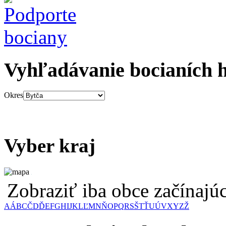
Vyhľadávanie bocianích 
Okres
Vyber kraj
Zobraziť iba obce začínaj
A
Á
B
C
Č
D
Ď
E
F
G
H
I
J
K
L
Ľ
M
N
Ň
O
P
Q
R
S
Š
T
Ť
U
Ú
V
X
Y
Z
Ž