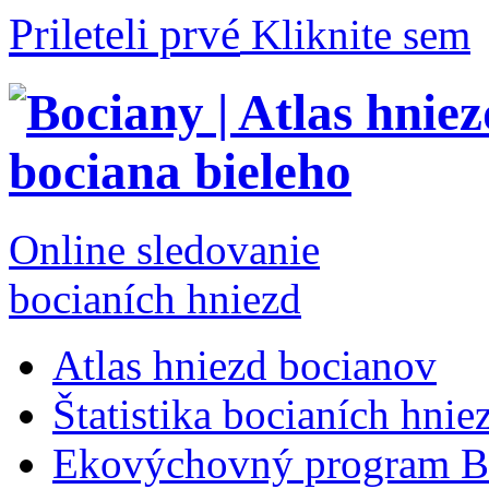
Prileteli prvé
Kliknite sem
Online sledovanie
bocianích hniezd
Atlas hniezd bocianov
Štatistika bocianích hnie
Ekovýchovný program B