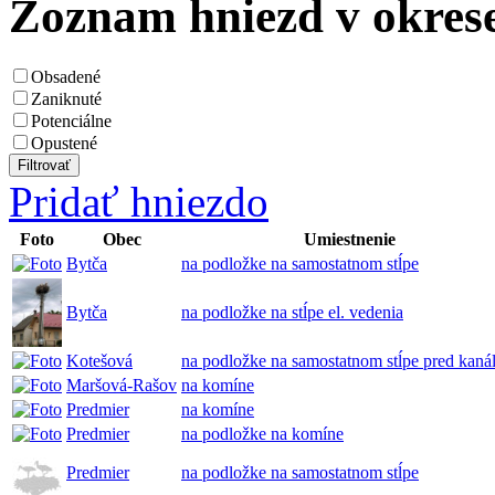
Zoznam hniezd v okres
Obsadené
Zaniknuté
Potenciálne
Opustené
Pridať hniezdo
Foto
Obec
Umiestnenie
Bytča
na podložke na samostatnom stĺpe
Bytča
na podložke na stĺpe el. vedenia
Kotešová
na podložke na samostatnom stĺpe pred kan
Maršová-Rašov
na komíne
Predmier
na komíne
Predmier
na podložke na komíne
Predmier
na podložke na samostatnom stĺpe