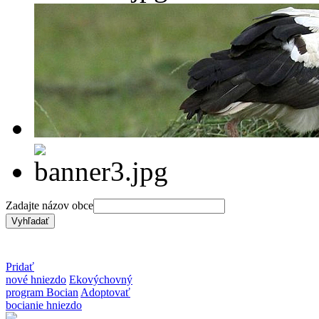
Zadajte názov obce
Pridať
nové hniezdo
Ekovýchovný
program Bocian
Adoptovať
bocianie hniezdo