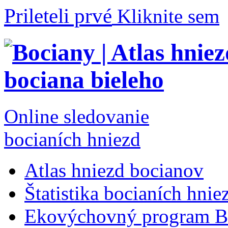
Prileteli prvé
Kliknite sem
Online sledovanie
bocianích hniezd
Atlas hniezd bocianov
Štatistika bocianích hnie
Ekovýchovný program B