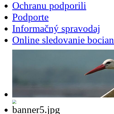
Ochranu podporili
Podporte
Informačný spravodaj
Online sledovanie bocian