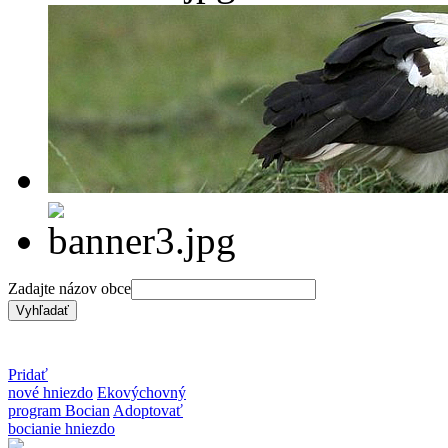
Zadajte názov obce
Pridať
nové hniezdo
Ekovýchovný
program Bocian
Adoptovať
bocianie hniezdo