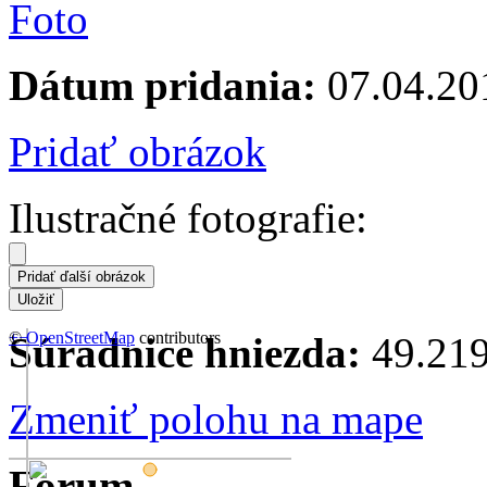
Dátum pridania:
07.04.20
Pridať obrázok
Ilustračné fotografie:
+
©
−
OpenStreetMap
contributors
Súradnice hniezda:
49.219
Zmeniť polohu na mape
Forum