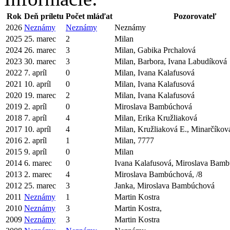
Rok
Deň príletu
Počet mláďat
Pozorovateľ
2026
Neznámy
Neznámy
Neznámy
2025
25. marec
2
Milan
2024
26. marec
3
Milan, Gabika Prchalová
2023
30. marec
3
Milan, Barbora, Ivana Labudíková
2022
7. apríl
0
Milan, Ivana Kalafusová
2021
10. apríl
0
Milan, Ivana Kalafusová
2020
19. marec
2
Milan, Ivana Kalafusová
2019
2. apríl
0
Miroslava Bambúchová
2018
7. apríl
4
Milan, Erika Kružliaková
2017
10. apríl
4
Milan, Kružliaková E., Minarčíková
2016
2. apríl
1
Milan, 7777
2015
9. apríl
0
Milan
2014
6. marec
0
Ivana Kalafusová, Miroslava Bam
2013
2. marec
4
Miroslava Bambúchová, /8
2012
25. marec
3
Janka, Miroslava Bambúchová
2011
Neznámy
1
Martin Kostra
2010
Neznámy
3
Martin Kostra,
2009
Neznámy
3
Martin Kostra