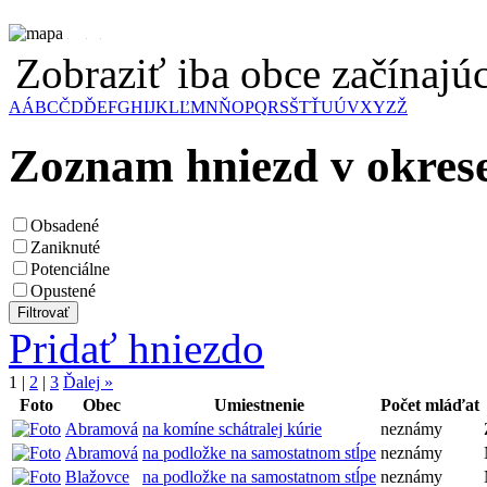
Zobraziť iba obce začínaj
A
Á
B
C
Č
D
Ď
E
F
G
H
I
J
K
L
Ľ
M
N
Ň
O
P
Q
R
S
Š
T
Ť
U
Ú
V
X
Y
Z
Ž
Zoznam hniezd v okrese
Obsadené
Zaniknuté
Potenciálne
Opustené
Pridať hniezdo
1
|
2
|
3
Ďalej »
Foto
Obec
Umiestnenie
Počet mláďat
Abramová
na komíne schátralej kúrie
neznámy
Abramová
na podložke na samostatnom stĺpe
neznámy
Blažovce
na podložke na samostatnom stĺpe
neznámy