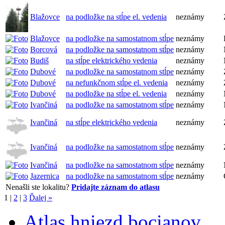
Blažovce
na podložke na stĺpe el. vedenia
neznámy
Blažovce
na podložke na samostatnom stĺpe
neznámy
Borcová
na podložke na samostatnom stĺpe
neznámy
Budiš
na stĺpe elektrického vedenia
neznámy
Dubové
na podložke na samostatnom stĺpe
neznámy
Dubové
na nefunkčnom stĺpe el. vedenia
neznámy
Dubové
na podložke na stĺpe el. vedenia
neznámy
Ivančiná
na podložke na samostatnom stĺpe
neznámy
Ivančiná
na stĺpe elektrického vedenia
neznámy
Ivančiná
na podložke na samostatnom stĺpe
neznámy
Ivančiná
na podložke na samostatnom stĺpe
neznámy
Jazernica
na podložke na samostatnom stĺpe
neznámy
Nenašli ste lokalitu?
Pridajte záznam do atlasu
1
|
2
|
3
Ďalej »
Atlas hniezd bocianov