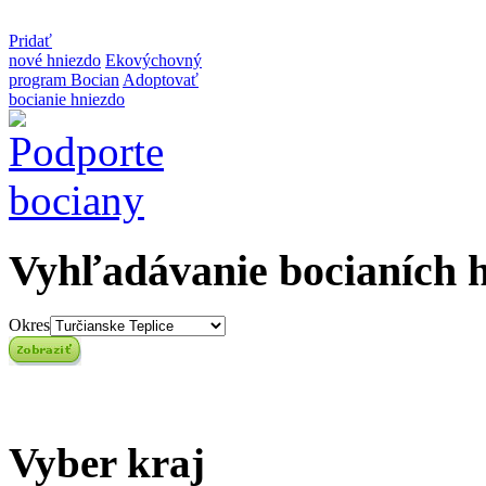
Pridať
nové hniezdo
Ekovýchovný
program Bocian
Adoptovať
bocianie hniezdo
Vyhľadávanie bocianích 
Okres
Vyber kraj