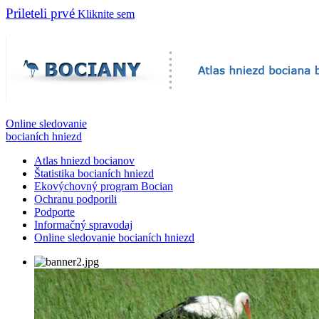
Prileteli prvé
Kliknite sem
Online sledovanie
bocianích hniezd
Atlas hniezd bocianov
Štatistika bocianích hniezd
Ekovýchovný program Bocian
Ochranu podporili
Podporte
Informačný spravodaj
Online sledovanie bocianích hniezd