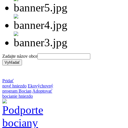
Zadajte názov obce
Pridať
nové hniezdo
Ekovýchovný
program Bocian
Adoptovať
bocianie hniezdo