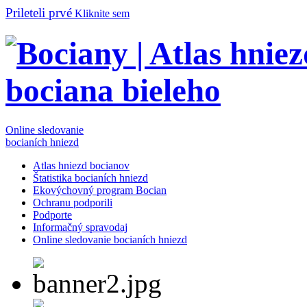
Prileteli prvé
Kliknite sem
Online sledovanie
bocianích hniezd
Atlas hniezd bocianov
Štatistika bocianích hniezd
Ekovýchovný program Bocian
Ochranu podporili
Podporte
Informačný spravodaj
Online sledovanie bocianích hniezd