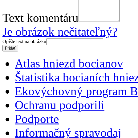
Text komentáru
Je obrázok nečitateľný?
Opíšte text na obrázku
Atlas hniezd bocianov
Štatistika bocianích hnie
Ekovýchovný program B
Ochranu podporili
Podporte
Informačný spravodaj