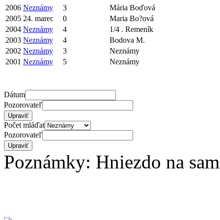
2006
Neznámy
3
Mária Boďová
2005
24. marec
0
Maria Bo?ová
2004
Neznámy
4
1/4 . Remeník
2003
Neznámy
4
Bodova M.
2002
Neznámy
3
Neznámy
2001
Neznámy
5
Neznámy
Dátum
Pozorovateľ
Počet mláďat
Pozorovateľ
Poznámky: Hniezdo na samo