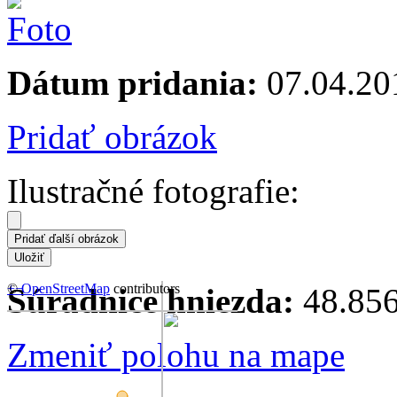
Dátum pridania:
07.04.20
Pridať obrázok
Ilustračné fotografie:
+
©
−
OpenStreetMap
contributors
Súradnice hniezda:
48.856
Zmeniť polohu na mape