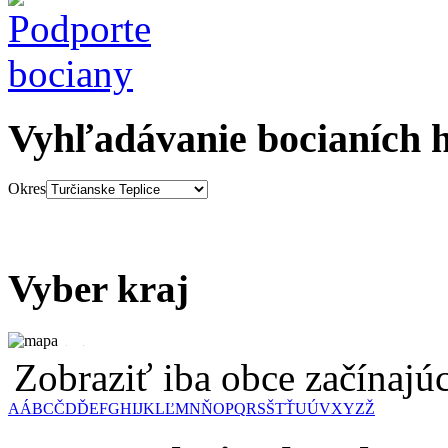
Vyhľadávanie bocianích 
Okres
Vyber kraj
Zobraziť iba obce začínaj
A
Á
B
C
Č
D
Ď
E
F
G
H
I
J
K
L
Ľ
M
N
Ň
O
P
Q
R
S
Š
T
Ť
U
Ú
V
X
Y
Z
Ž