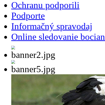
Ochranu podporili
Podporte
Informačný spravodaj
Online sledovanie bocian