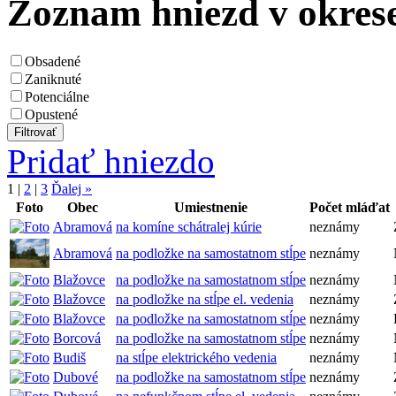
Zoznam hniezd v okrese
Obsadené
Zaniknuté
Potenciálne
Opustené
Pridať hniezdo
1
|
2
|
3
Ďalej »
Foto
Obec
Umiestnenie
Počet mláďat
Abramová
na komíne schátralej kúrie
neznámy
Abramová
na podložke na samostatnom stĺpe
neznámy
Blažovce
na podložke na samostatnom stĺpe
neznámy
Blažovce
na podložke na stĺpe el. vedenia
neznámy
Blažovce
na podložke na samostatnom stĺpe
neznámy
Borcová
na podložke na samostatnom stĺpe
neznámy
Budiš
na stĺpe elektrického vedenia
neznámy
Dubové
na podložke na samostatnom stĺpe
neznámy