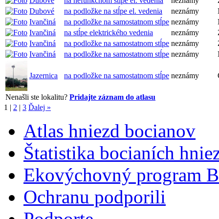
Dubové
na nefunkčnom stĺpe el. vedenia
neznámy
Dubové
na podložke na stĺpe el. vedenia
neznámy
Ivančiná
na podložke na samostatnom stĺpe
neznámy
Ivančiná
na stĺpe elektrického vedenia
neznámy
Ivančiná
na podložke na samostatnom stĺpe
neznámy
Ivančiná
na podložke na samostatnom stĺpe
neznámy
Jazernica
na podložke na samostatnom stĺpe
neznámy
Nenašli ste lokalitu?
Pridajte záznam do atlasu
1
|
2
|
3
Ďalej »
Atlas hniezd bocianov
Štatistika bocianích hnie
Ekovýchovný program B
Ochranu podporili
Podporte