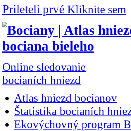
Prileteli prvé
Kliknite sem
Online sledovanie
bocianích hniezd
Atlas hniezd bocianov
Štatistika bocianích hnie
Ekovýchovný program B