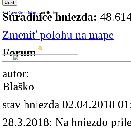
+
©
−
OpenStreetMap
contributors
Súradnice hniezda:
48.614
Zmeniť polohu na mape
Forum
autor:
Blaško
stav hniezda
02.04.2018 01
28.3.2018: Na hniezdo prile