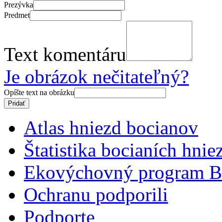
Prezývka
Predmet
Text komentáru
Je obrázok nečitateľný?
Opíšte text na obrázku
Atlas hniezd bocianov
Štatistika bocianích hnie
Ekovýchovný program B
Ochranu podporili
Podporte