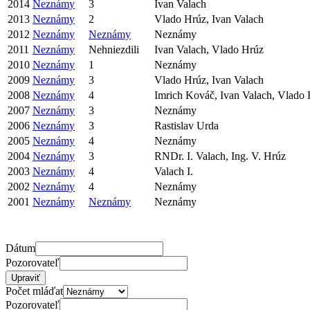
2014
Neznámy
3
Ivan Valach
2013
Neznámy
2
Vlado Hrúz, Ivan Valach
2012
Neznámy
Neznámy
Neznámy
2011
Neznámy
Nehniezdili
Ivan Valach, Vlado Hrúz
2010
Neznámy
1
Neznámy
2009
Neznámy
3
Vlado Hrúz, Ivan Valach
2008
Neznámy
4
Imrich Kováč, Ivan Valach, Vlado
2007
Neznámy
3
Neznámy
2006
Neznámy
3
Rastislav Urda
2005
Neznámy
4
Neznámy
2004
Neznámy
3
RNDr. I. Valach, Ing. V. Hrúz
2003
Neznámy
4
Valach I.
2002
Neznámy
4
Neznámy
2001
Neznámy
Neznámy
Neznámy
Dátum
Pozorovateľ
Počet mláďat
Pozorovateľ