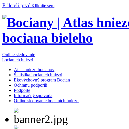
Prileteli prvé
Kliknite sem
Online sledovanie
bocianích hniezd
Atlas hniezd bocianov
Štatistika bocianích hniezd
Ekovýchovný program Bocian
Ochranu podporili
Podporte
Informačný spravodaj
Online sledovanie bocianích hniezd