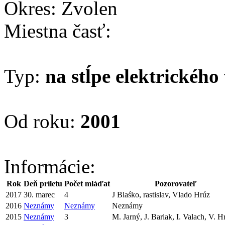
Okres: Zvolen
Miestna časť:
Typ:
na stĺpe elektrického
Od roku:
2001
Informácie:
Rok
Deň príletu
Počet mláďat
Pozorovateľ
2017
30. marec
4
J Blaśko, rastislav, Vlado Hrúz
2016
Neznámy
Neznámy
Neznámy
2015
Neznámy
3
M. Jarný, J. Bariak, I. Valach, V. H