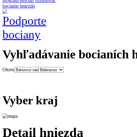
program Bocian
Adoptovať
bocianie hniezdo
Vyhľadávanie bocianích 
Okres
Vyber kraj
Detail hniezda