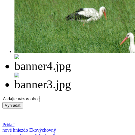
Zadajte názov obce
Pridať
nové hniezdo
Ekovýchovný