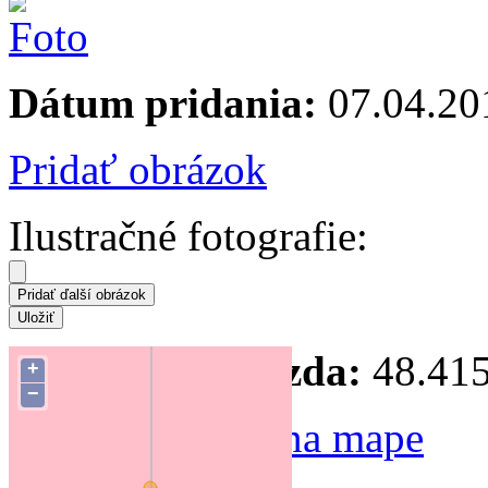
Dátum pridania:
07.04.20
Pridať obrázok
Ilustračné fotografie:
Súradnice hniezda:
48.415
+
−
Zmeniť polohu na mape