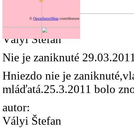
Forum
©
OpenStreetMap
contributors
autor:
Vályi Štefan
Nie je zaniknuté
29.03.201
Hniezdo nie je zaniknuté,v
mláďatá.25.3.2011 bolo zn
autor:
Vályi Štefan