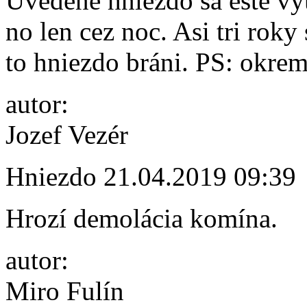
Uvedené hniezdo sa ešte vy
no len cez noc. Asi tri roky
to hniezdo bráni. PS: okrem
autor:
Jozef Vezér
Hniezdo
21.04.2019 09:39
Hrozí demolácia komína.
autor:
Miro Fulín