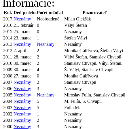
Informácie:
Rok
Deň príletu
Počet mláďat
Pozorovateľ
2017
Neznámy
Neobsadené
Milan Olekšák
2016
21. február
0
Vályi Štefan
2015
25. marec
0
Neznámy
2014
23. marec
1
Štefan Vályi
2013
Neznámy
Neznámy
Neznámy
2012
2. apríl
2
Monika Gálffyová, Štefan Vályi
2011
28. marec
2
Vályi Štefan, Stanislav Chvapil
2010
30. marec
2
Stanislav Chvapil, Vályi Štefan,
2009
30. marec
4
Š. Vályi, Stanislav Chvapil
2008
27. marec
0
Monika Gálffyová
2007
Neznámy
2
Stanislav Chvapil
2006
Neznámy
3
Neznámy
2005
Neznámy
Neznámy
Miroslav Fulín, Stanislav Chvapil
2004
Neznámy
5
M. Fulín, S. Chvapil
2003
Neznámy
5
Fulin M.
2002
Neznámy
1
Neznámy
2001
Neznámy
2
Neznámy
2000
Neznámy
3
Neznámy