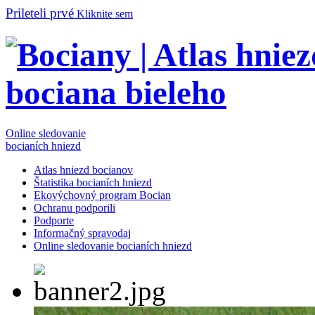
Prileteli prvé
Kliknite sem
Online sledovanie
bocianích hniezd
Atlas hniezd bocianov
Štatistika bocianích hniezd
Ekovýchovný program Bocian
Ochranu podporili
Podporte
Informačný spravodaj
Online sledovanie bocianích hniezd