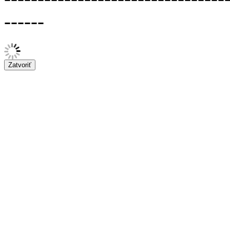
------