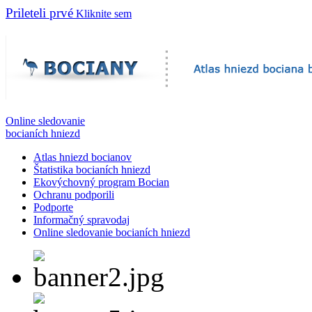
Prileteli prvé
Kliknite sem
Online sledovanie
bocianích hniezd
Atlas hniezd bocianov
Štatistika bocianích hniezd
Ekovýchovný program Bocian
Ochranu podporili
Podporte
Informačný spravodaj
Online sledovanie bocianích hniezd