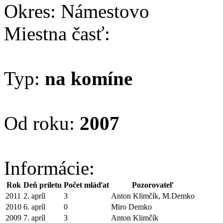
Okres: Námestovo
Miestna časť:
Typ:
na komíne
Od roku:
2007
Informácie:
Rok
Deň príletu
Počet mláďat
Pozorovateľ
2011
2. apríl
3
Anton Klimčík, M.Demko
2010
6. apríl
0
Miro Demko
2009
7. apríl
3
Anton Klimčík