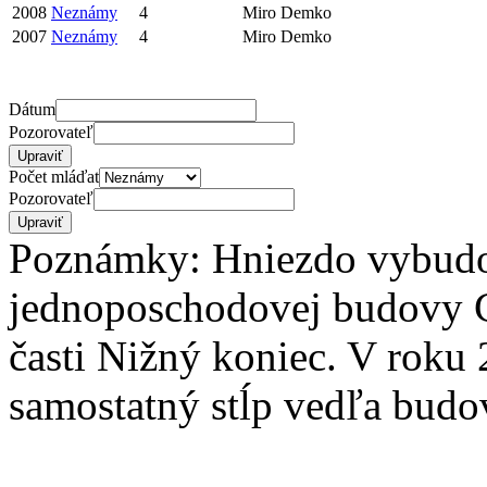
2008
Neznámy
4
Miro Demko
2007
Neznámy
4
Miro Demko
Dátum
Pozorovateľ
Počet mláďat
Pozorovateľ
Poznámky: Hniezdo vybudo
jednoposchodovej budovy 
časti Nižný koniec. V roku
samostatný stĺp vedľa bud