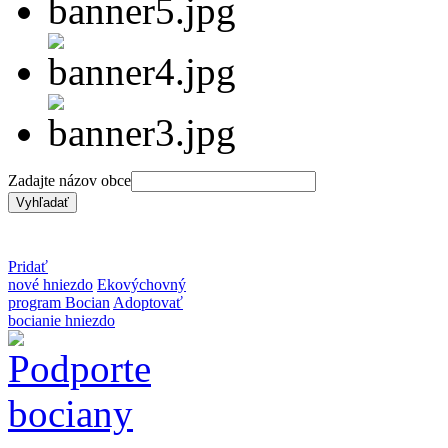
Zadajte názov obce
Pridať
nové hniezdo
Ekovýchovný
program Bocian
Adoptovať
bocianie hniezdo