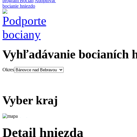
program Bocian
Adoptovať
bocianie hniezdo
Vyhľadávanie bocianích 
Okres
Vyber kraj
Detail hniezda