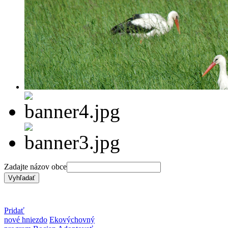
Zadajte názov obce
Pridať
nové hniezdo
Ekovýchovný