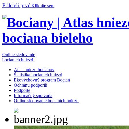
Prileteli prvé
Kliknite sem
Online sledovanie
bocianích hniezd
Atlas hniezd bocianov
Štatistika bocianích hniezd
Ekovýchovný program Bocian
Ochranu podporili
Podporte
Informačný spravodaj
Online sledovanie bocianích hniezd