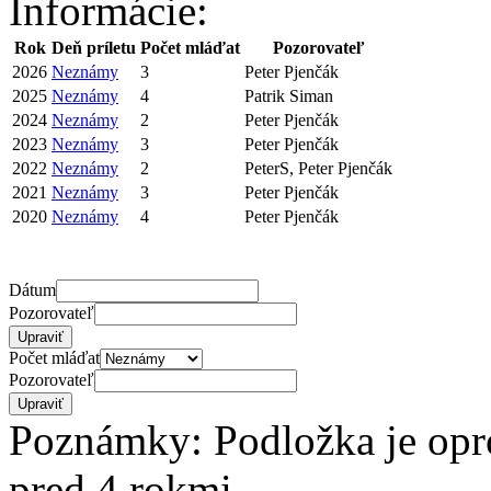
Informácie:
Rok
Deň príletu
Počet mláďat
Pozorovateľ
2026
Neznámy
3
Peter Pjenčák
2025
Neznámy
4
Patrik Siman
2024
Neznámy
2
Peter Pjenčák
2023
Neznámy
3
Peter Pjenčák
2022
Neznámy
2
PeterS, Peter Pjenčák
2021
Neznámy
3
Peter Pjenčák
2020
Neznámy
4
Peter Pjenčák
Dátum
Pozorovateľ
Počet mláďat
Pozorovateľ
Poznámky: Podložka je opro
pred 4 rokmi.