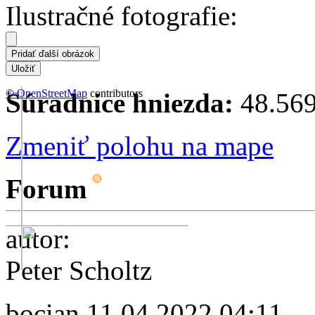
Ilustračné fotografie:
+
©
−
OpenStreetMap
contributors
Súradnice hniezda:
48.569
Zmeniť polohu na mape
Forum
autor:
Peter Scholtz
bocian
11.04.2022 04:11