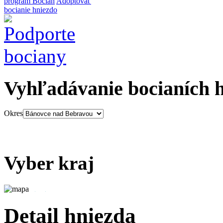
program Bocian
Adoptovať
bocianie hniezdo
Vyhľadávanie bocianích 
Okres
Vyber kraj
Detail hniezda