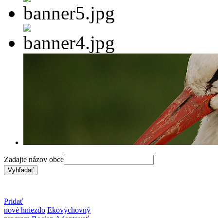
Zadajte názov obce
Pridať
nové hniezdo
Ekovýchovný