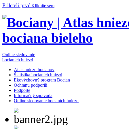
Prileteli prvé
Kliknite sem
Online sledovanie
bocianích hniezd
Atlas hniezd bocianov
Štatistika bocianích hniezd
Ekovýchovný program Bocian
Ochranu podporili
Podporte
Informačný spravodaj
Online sledovanie bocianích hniezd