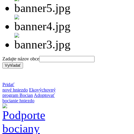
Zadajte názov obce
Pridať
nové hniezdo
Ekovýchovný
program Bocian
Adoptovať
bocianie hniezdo