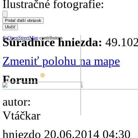
Ilustračné fotografie:
+
©
−
OpenStreetMap
contributors
Súradnice hniezda:
49.102
Zmeniť polohu na mape
Forum
autor:
Vtáčkar
hniezdo
20.06.2014 04:30