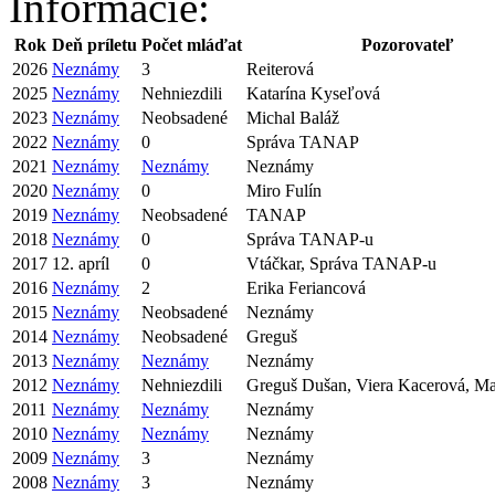
Informácie:
Rok
Deň príletu
Počet mláďat
Pozorovateľ
2026
Neznámy
3
Reiterová
2025
Neznámy
Nehniezdili
Katarína Kyseľová
2023
Neznámy
Neobsadené
Michal Baláž
2022
Neznámy
0
Správa TANAP
2021
Neznámy
Neznámy
Neznámy
2020
Neznámy
0
Miro Fulín
2019
Neznámy
Neobsadené
TANAP
2018
Neznámy
0
Správa TANAP-u
2017
12. apríl
0
Vtáčkar, Správa TANAP-u
2016
Neznámy
2
Erika Feriancová
2015
Neznámy
Neobsadené
Neznámy
2014
Neznámy
Neobsadené
Greguš
2013
Neznámy
Neznámy
Neznámy
2012
Neznámy
Nehniezdili
Greguš Dušan, Viera Kacerová, Ma
2011
Neznámy
Neznámy
Neznámy
2010
Neznámy
Neznámy
Neznámy
2009
Neznámy
3
Neznámy
2008
Neznámy
3
Neznámy