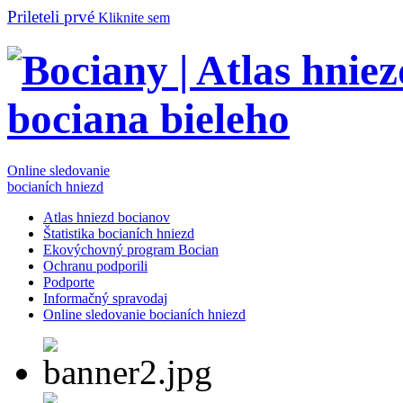
Prileteli prvé
Kliknite sem
Online sledovanie
bocianích hniezd
Atlas hniezd bocianov
Štatistika bocianích hniezd
Ekovýchovný program Bocian
Ochranu podporili
Podporte
Informačný spravodaj
Online sledovanie bocianích hniezd