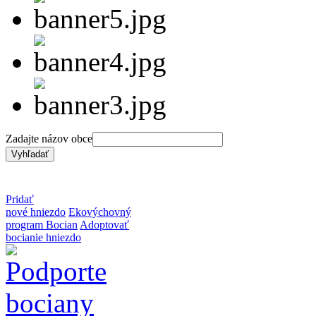
Zadajte názov obce
Pridať
nové hniezdo
Ekovýchovný
program Bocian
Adoptovať
bocianie hniezdo