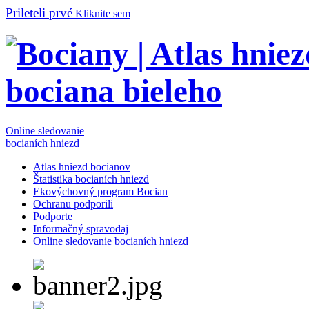
Prileteli prvé
Kliknite sem
Online sledovanie
bocianích hniezd
Atlas hniezd bocianov
Štatistika bocianích hniezd
Ekovýchovný program Bocian
Ochranu podporili
Podporte
Informačný spravodaj
Online sledovanie bocianích hniezd