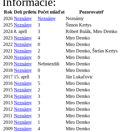
Informácie:
Rok
Deň príletu
Počet mláďat
Pozorovateľ
2026
Neznámy
Neznámy
Neznámy
2025
Neznámy
3
Šimon Kertys
2024
8. apríl
3
Róbert Bulák, Miro Demko
2023
Neznámy
4
Miro Demko
2022
Neznámy
0
Miro Demko
2021
Neznámy
2
Miro Demko, Štefan Kertys
2020
Neznámy
0
Miro Demko
2019
Neznámy
Nehniezdili
Miro Demko
2018
Neznámy
0
Miro Demko
2017
15. apríl
3
Ján Lukačovic
2016
Neznámy
5
Miro Demko
2015
Neznámy
2
Miro Demko
2014
Neznámy
3
Miro Demko
2013
Neznámy
3
Miro Demko
2012
Neznámy
3
Miro Demko
2011
Neznámy
3
Miro Demko
2010
Neznámy
1
Miro Demko
2009
Neznámy
4
Miro Demko