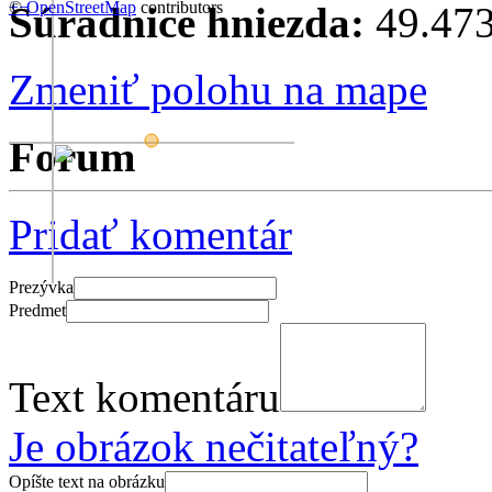
+
©
−
OpenStreetMap
contributors
Súradnice hniezda:
49.473
Zmeniť polohu na mape
Forum
Pridať komentár
Prezývka
Predmet
Text komentáru
Je obrázok nečitateľný?
Opíšte text na obrázku